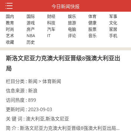
今日新闻快报
国内
国际
财经
娱乐
体育
军事
教育
游戏
科技
旅游
健康
文化
时尚
房产
汽车
电脑
股票
家居
艺术
NBA
IT
评论
音乐
手机
收藏
历史
斯洛文尼亚力克澳大利亚晋级8强澳大利亚出
局
栏目分类 :
新闻 > 体育新闻
信息来源 :
新浪
访问热度 :
899
更新时间 :
2023-09-03
关 键 词 :
澳大利亚,斯洛文尼亚
简 介 :
斯洛文尼亚力克澳大利亚晋级8强澳大利亚出局...