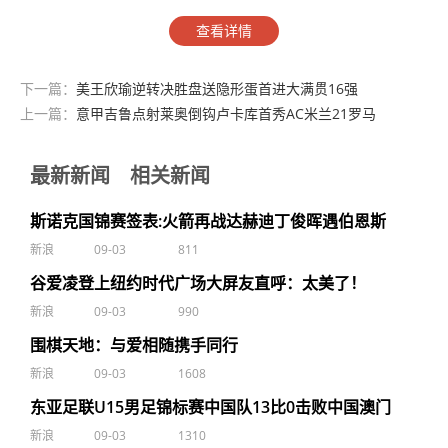
查看详情
下一篇：
美王欣瑜逆转决胜盘送隐形蛋首进大满贯16强
上一篇：
意甲吉鲁点射莱奥倒钩卢卡库首秀AC米兰21罗马
最新新闻
相关新闻
斯诺克国锦赛签表:火箭再战达赫迪丁俊晖遇伯恩斯
新浪
09-03
811
谷爱凌登上纽约时代广场大屏友直呼：太美了！
新浪
09-03
990
围棋天地：与爱相随携手同行
新浪
09-03
1608
东亚足联U15男足锦标赛中国队13比0击败中国澳门
新浪
09-03
1310