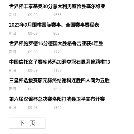
世界杯丰泰基奥30分意大利男篮险胜塞尔维亚
新浪
09-03
1655
2023年9月围棋国际赛事、全国赛事赛程表
新浪
09-03
868
世界杯施罗德16分德国大胜格鲁吉亚获4连胜
新浪
09-03
1779
中国信托女子赛库苏玛加洞夺冠石昱莉曾莉棋T3
新浪
09-03
1199
三星杯选拔赛廖元赫终结谢科连胜四人同为五胜
新浪
09-03
1639
第六届汉酱杯总决赛洛阳打响聂卫平宣布开赛
新浪
09-03
1340
下一页