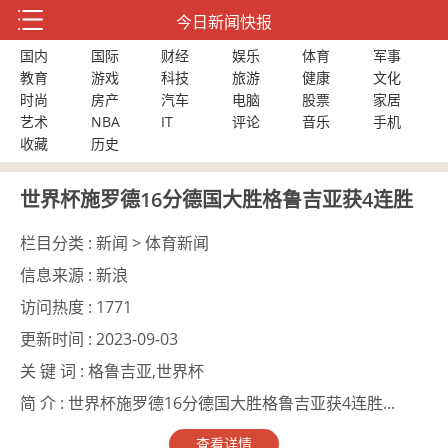
今日新闻快报
国内
国际
财经
娱乐
体育
军事
教育
游戏
科技
旅游
健康
文化
时尚
房产
汽车
电脑
股票
家居
艺术
NBA
IT
评论
音乐
手机
收藏
历史
世界杯施罗德16分德国大胜格鲁吉亚获4连胜
栏目分类 :
新闻 > 体育新闻
信息来源 :
新浪
访问热度 :
1771
更新时间 :
2023-09-03
关 键 词 :
格鲁吉亚,世界杯
简 介 :
世界杯施罗德16分德国大胜格鲁吉亚获4连胜...
查看详情