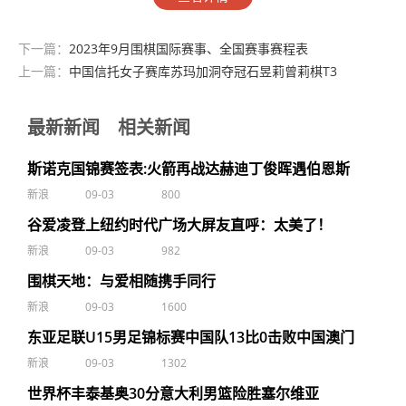
下一篇：
2023年9月围棋国际赛事、全国赛事赛程表
上一篇：
中国信托女子赛库苏玛加洞夺冠石昱莉曾莉棋T3
最新新闻
相关新闻
斯诺克国锦赛签表:火箭再战达赫迪丁俊晖遇伯恩斯
新浪
09-03
800
谷爱凌登上纽约时代广场大屏友直呼：太美了！
新浪
09-03
982
围棋天地：与爱相随携手同行
新浪
09-03
1600
东亚足联U15男足锦标赛中国队13比0击败中国澳门
新浪
09-03
1302
世界杯丰泰基奥30分意大利男篮险胜塞尔维亚