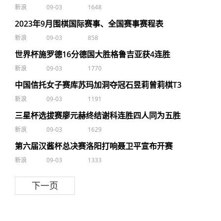
新浪
09-03
1648
2023年9月围棋国际赛事、全国赛事赛程表
新浪
09-03
858
世界杯施罗德16分德国大胜格鲁吉亚获4连胜
新浪
09-03
1770
中国信托女子赛库苏玛加洞夺冠石昱莉曾莉棋T3
新浪
09-03
1191
三星杯选拔赛廖元赫终结谢科连胜四人同为五胜
新浪
09-03
1629
第六届汉酱杯总决赛洛阳打响聂卫平宣布开赛
新浪
09-03
1333
下一页