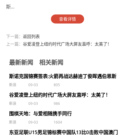
斯...
查看详情
下一篇：
返回列表
上一篇：
谷爱凌登上纽约时代广场大屏友直呼：太美了！
最新新闻
相关新闻
斯诺克国锦赛签表:火箭再战达赫迪丁俊晖遇伯恩斯
新浪
09-03
805
谷爱凌登上纽约时代广场大屏友直呼：太美了！
新浪
09-03
986
围棋天地：与爱相随携手同行
新浪
09-03
1604
东亚足联U15男足锦标赛中国队13比0击败中国澳门