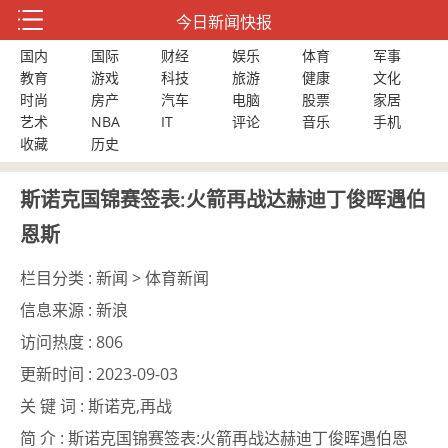
今日新闻快报
国内
国际
财经
娱乐
体育
军事
教育
游戏
科技
旅游
健康
文化
时尚
房产
汽车
电脑
股票
家居
艺术
NBA
IT
评论
音乐
手机
收藏
历史
斯诺克国锦赛签表:火箭再战达赫迪丁俊晖遇伯
恩斯
栏目分类 :
新闻 > 体育新闻
信息来源 :
新浪
访问热度 :
806
更新时间 :
2023-09-03
关 键 词 :
斯诺克,再战
简 介 :
斯诺克国锦赛签表:火箭再战达赫迪丁俊晖遇伯恩