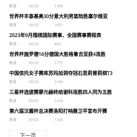
新浪
09-03
1306
世界杯丰泰基奥30分意大利男篮险胜塞尔维亚
新浪
09-03
1651
2023年9月围棋国际赛事、全国赛事赛程表
新浪
09-03
863
世界杯施罗德16分德国大胜格鲁吉亚获4连胜
新浪
09-03
1775
中国信托女子赛库苏玛加洞夺冠石昱莉曾莉棋T3
新浪
09-03
1194
三星杯选拔赛廖元赫终结谢科连胜四人同为五胜
新浪
09-03
1634
第六届汉酱杯总决赛洛阳打响聂卫平宣布开赛
新浪
09-03
1336
下一页