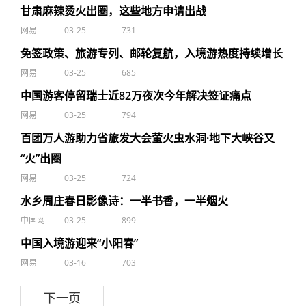
甘肃麻辣烫火出圈，这些地方申请出战
网易
03-25
731
免签政策、旅游专列、邮轮复航，入境游热度持续增长
网易
03-25
685
中国游客停留瑞士近82万夜次今年解决签证痛点
网易
03-25
794
百团万人游助力省旅发大会萤火虫水洞·地下大峡谷又
“火”出圈
网易
03-25
724
水乡周庄春日影像诗：一半书香，一半烟火
中国网
03-25
899
中国入境游迎来“小阳春”
网易
03-16
703
下一页