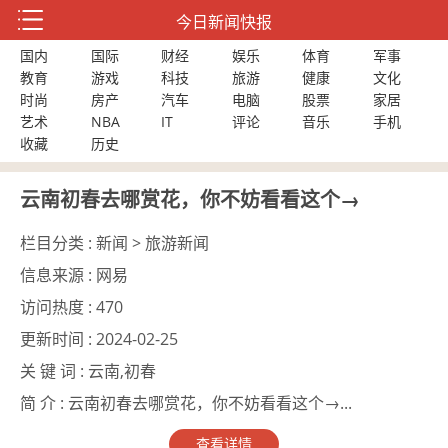
今日新闻快报
国内
国际
财经
娱乐
体育
军事
教育
游戏
科技
旅游
健康
文化
时尚
房产
汽车
电脑
股票
家居
艺术
NBA
IT
评论
音乐
手机
收藏
历史
云南初春去哪赏花，你不妨看看这个→
栏目分类 :
新闻 > 旅游新闻
信息来源 :
网易
访问热度 :
470
更新时间 :
2024-02-25
关 键 词 :
云南,初春
简 介 :
云南初春去哪赏花，你不妨看看这个→...
查看详情