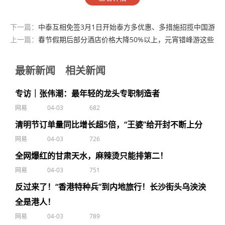
下一篇：
中泰互相免签3月1日开始泰方多优惠、多措施招揽中国游
客
上一篇：
春节假期后部分酒店价格大降50%以上，元宵错峰游这些
城市最热
最新新闻
相关新闻
专访｜张伟潮：最年轻的龙头专职制造者
网易
04-03
682
清明节订单量同比增长超5倍，“王婆”给开封不断上分
网易
04-03
726
全网爆红的甘肃天水，麻辣烫只能排第二！
网易
04-03
751
反过来了！“香港特种兵”到内地旅行！长沙街头乌泱泱
全是港人！
网易
04-03
789