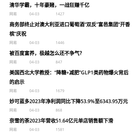
清华学霸，十年豪赌，一战狂赚千亿
网易
04-03
1427
商务部终止对澳大利亚进口葡萄酒“双反”富邑集团“开香
槟”庆祝
网易
04-03
1446
被百度富养，极越怎么还不争气？
网易
04-03
847
美国西北大学教授：“降糖+减肥”GLP1类药物爆火背后
的启示
网易
04-03
1679
妙可蓝多2023年净利润同比下降53.9%至6343.95万元
网易
04-03
868
奈雪的茶2023年营收51.64亿元单店销售额下滑
网易
04-03
1581