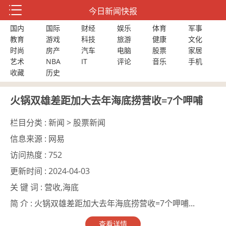
今日新闻快报
国内
国际
财经
娱乐
体育
军事
教育
游戏
科技
旅游
健康
文化
时尚
房产
汽车
电脑
股票
家居
艺术
NBA
IT
评论
音乐
手机
收藏
历史
火锅双雄差距加大去年海底捞营收=7个呷哺
栏目分类 :
新闻 > 股票新闻
信息来源 :
网易
访问热度 :
752
更新时间 :
2024-04-03
关 键 词 :
营收,海底
简 介 :
火锅双雄差距加大去年海底捞营收=7个呷哺...
查看详情