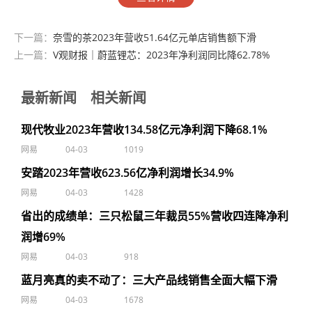
下一篇：
奈雪的茶2023年营收51.64亿元单店销售额下滑
上一篇：
V观财报｜蔚蓝锂芯：2023年净利润同比降62.78%
最新新闻
相关新闻
现代牧业2023年营收134.58亿元净利润下降68.1%
网易
04-03
1019
安踏2023年营收623.56亿净利润增长34.9%
网易
04-03
1428
省出的成绩单：三只松鼠三年裁员55%营收四连降净利
润增69%
网易
04-03
918
蓝月亮真的卖不动了：三大产品线销售全面大幅下滑
网易
04-03
1678