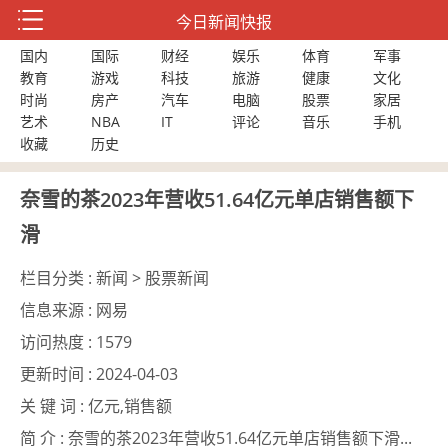
今日新闻快报
国内
国际
财经
娱乐
体育
军事
教育
游戏
科技
旅游
健康
文化
时尚
房产
汽车
电脑
股票
家居
艺术
NBA
IT
评论
音乐
手机
收藏
历史
奈雪的茶2023年营收51.64亿元单店销售额下
滑
栏目分类 :
新闻 > 股票新闻
信息来源 :
网易
访问热度 :
1579
更新时间 :
2024-04-03
关 键 词 :
亿元,销售额
简 介 :
奈雪的茶2023年营收51.64亿元单店销售额下滑...