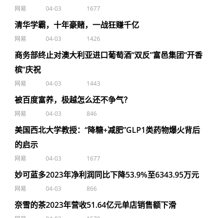
网易
04-03
1677
清华学霸，十年豪赌，一战狂赚千亿
网易
04-03
1426
商务部终止对澳大利亚进口葡萄酒“双反”富邑集团“开香
槟”庆祝
网易
04-03
1443
被百度富养，极越怎么还不争气？
网易
04-03
846
美国西北大学教授：“降糖+减肥”GLP1类药物爆火背后
的启示
网易
04-03
1677
妙可蓝多2023年净利润同比下降53.9%至6343.95万元
网易
04-03
866
奈雪的茶2023年营收51.64亿元单店销售额下滑