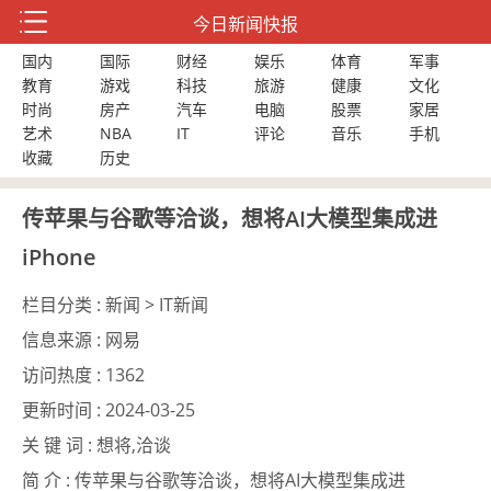
今日新闻快报
国内
国际
财经
娱乐
体育
军事
教育
游戏
科技
旅游
健康
文化
时尚
房产
汽车
电脑
股票
家居
艺术
NBA
IT
评论
音乐
手机
收藏
历史
传苹果与谷歌等洽谈，想将AI大模型集成进
iPhone
栏目分类 :
新闻 > IT新闻
信息来源 :
网易
访问热度 :
1362
更新时间 :
2024-03-25
关 键 词 :
想将,洽谈
简 介 :
传苹果与谷歌等洽谈，想将AI大模型集成进