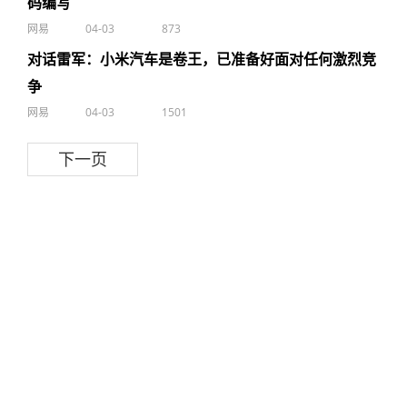
码编写
网易
04-03
873
对话雷军：小米汽车是卷王，已准备好面对任何激烈竞
争
网易
04-03
1501
下一页