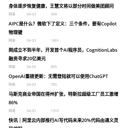
身体逐步恢复健康，王慧文将以部分时间做美团顾问
网易
04-03
949
AIPC是什么？微软下了定义：三个条件，要有Copilot
物理键
网易
04-03
1461
刚成立不到半年，开发首个AI程序员，CognitionLabs
融资寻求20亿美元
网易
04-03
895
OpenAI重磅更新：无需登陆就可以使用ChatGPT
网易
04-03
785
马斯克商业帝国在得州扩张，特斯拉超级工厂员工激增
86%
网易
04-03
1310
快讯｜阿里云内部推行AI写代码未来20%代码由通义灵