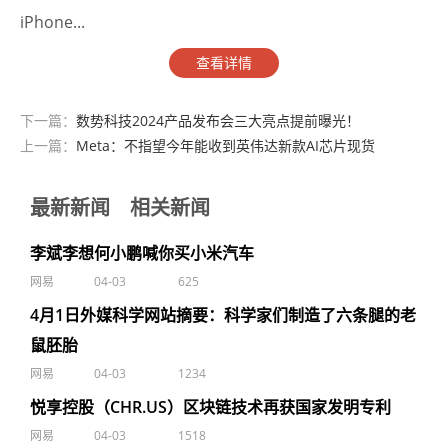
iPhone...
查看详情
下一篇：
数势科技2024产品发布会三大亮点提前曝光！
上一篇：
Meta：不指望今年能收到英伟达新款AI芯片现货
最新新闻
相关新闻
李斌李想何小鹏喊你买小米汽车
网易
04-03
625
4月1日外媒科学网站摘要：科学家们制造了六条腿的老
鼠胚胎
网易
04-03
1234
悦享控股（CHR.US）区块链技术再获国家发明专利
网易
04-03
1518