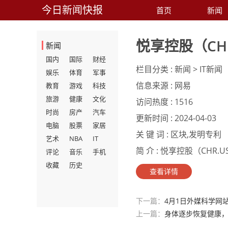
今日新闻快报
首页
新闻
悦享控股（CH
新闻
国内
国际
财经
栏目分类 :
新闻 > IT新闻
娱乐
体育
军事
信息来源 :
网易
教育
游戏
科技
旅游
健康
文化
访问热度 :
1516
时尚
房产
汽车
更新时间 :
2024-04-03
电脑
股票
家居
关 键 词 :
区块,发明专利
艺术
NBA
IT
简 介 :
悦享控股（CHR.
评论
音乐
手机
收藏
历史
查看详情
下一篇：
4月1日外媒科学网
上一篇：
身体逐步恢复健康