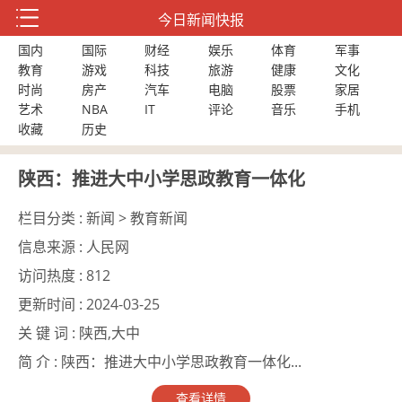
今日新闻快报
国内
国际
财经
娱乐
体育
军事
教育
游戏
科技
旅游
健康
文化
时尚
房产
汽车
电脑
股票
家居
艺术
NBA
IT
评论
音乐
手机
收藏
历史
陕西：推进大中小学思政教育一体化
栏目分类 :
新闻 > 教育新闻
信息来源 :
人民网
访问热度 :
812
更新时间 :
2024-03-25
关 键 词 :
陕西,大中
简 介 :
陕西：推进大中小学思政教育一体化...
查看详情