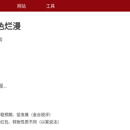
网站
工具
色烂漫
闻
..
、稳预期、促发展（金台锐评）
信红包、转账性质不同（以案说法）