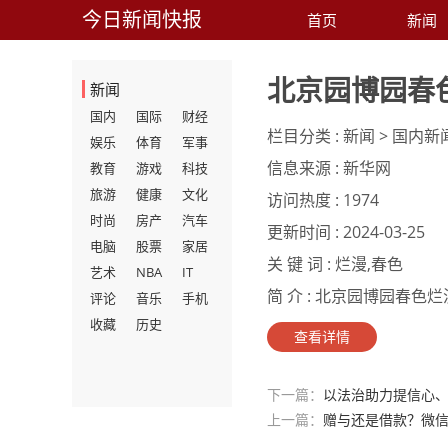
今日新闻快报
首页
新闻
北京园博园春
新闻
国内
国际
财经
栏目分类 :
新闻 > 国内新
娱乐
体育
军事
信息来源 :
新华网
教育
游戏
科技
旅游
健康
文化
访问热度 :
1974
时尚
房产
汽车
更新时间 :
2024-03-25
电脑
股票
家居
关 键 词 :
烂漫,春色
艺术
NBA
IT
简 介 :
北京园博园春色烂漫.
评论
音乐
手机
收藏
历史
查看详情
下一篇：
以法治助力提信心
上一篇：
赠与还是借款？微