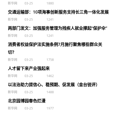
新华网
03-25
1880
交通运输部：10项海事创新服务支持长三角一体化发展
新华网
03-25
1241
两部门发文：加强服务管理为残疾人就业撑起“保护伞”
新华网
03-25
1241
消费者权益保护法实施条例7月施行聚焦哪些群众关
切？
新华网
03-25
1758
人才留下来产业强起来
新华网
03-25
1462
以法治助力提信心、稳预期、促发展（金台锐评）
新华网
03-25
1488
北京园博园春色烂漫
新华网
03-25
1977