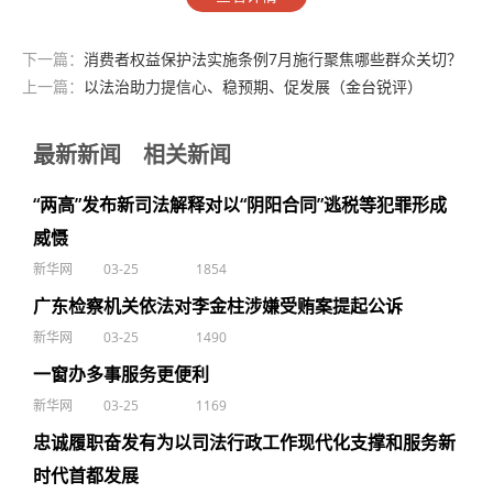
下一篇：
消费者权益保护法实施条例7月施行聚焦哪些群众关切？
上一篇：
以法治助力提信心、稳预期、促发展（金台锐评）
最新新闻
相关新闻
“两高”发布新司法解释对以“阴阳合同”逃税等犯罪形成
威慑
新华网
03-25
1854
广东检察机关依法对李金柱涉嫌受贿案提起公诉
新华网
03-25
1490
一窗办多事服务更便利
新华网
03-25
1169
忠诚履职奋发有为以司法行政工作现代化支撑和服务新
时代首都发展