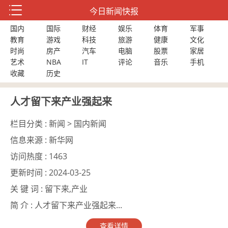
今日新闻快报
国内
国际
财经
娱乐
体育
军事
教育
游戏
科技
旅游
健康
文化
时尚
房产
汽车
电脑
股票
家居
艺术
NBA
IT
评论
音乐
手机
收藏
历史
人才留下来产业强起来
栏目分类 :
新闻 > 国内新闻
信息来源 :
新华网
访问热度 :
1463
更新时间 :
2024-03-25
关 键 词 :
留下来,产业
简 介 :
人才留下来产业强起来...
查看详情