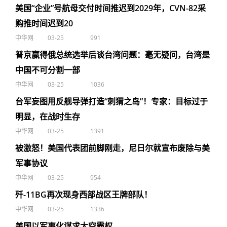
美国“企业”号航母交付时间推迟到2029年，CVN-82采
购推时间迟到20
中华网
03-25
991
普京赢得俄总统选举后谈台湾问题：毫无疑问，台湾是
中国不可分割一部
中华网
03-25
1036
台军妄图用反舰导弹打造“刺猬之岛”！专家：目标过于
明显，在战时生存
中华网
03-25
1391
被激怒！美国代表团前脚刚走，尼日尔就宣布废除与美
军事协议
中华网
03-25
954
歼-11BG再次现身西部战区王牌部队！
中华网
03-25
1336
美国以军事化谋求太空霸权