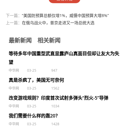
下一篇：
“美国防预算总额仅增1%，威慑中国预算大增8%”
上一篇：
在俄乌战火中，普京走进又一场总统大选
最新新闻
相关新闻
等待多年中国重型武直显露庐山真面目但却让友大为失
望
中华网
03-25
947
真是杀疯了，美国无可奈何
中华网
03-25
1562
改变游戏规则？印度首次试射多弹头“烈火-5”导弹
中华网
03-25
1034
我们需要什么样的轰20？
中华网
03-25
1428