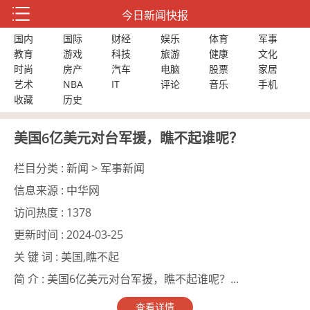
今日新闻快报
国内
国际
财经
娱乐
体育
军事
教育
游戏
科技
旅游
健康
文化
时尚
房产
汽车
电脑
股票
家居
艺术
NBA
IT
评论
音乐
手机
收藏
历史
美国6亿美元对台军援，瞧不起谁呢？
栏目分类 :
新闻 > 军事新闻
信息来源 :
中华网
访问热度 :
1378
更新时间 :
2024-03-25
关 键 词 :
美国,瞧不起
简 介 :
美国6亿美元对台军援，瞧不起谁呢？...
查看详情