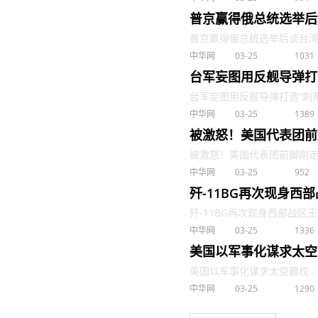
普京赢得俄总统选举后
普京赢得俄总统选举后谈台湾问
中华网
03-25
1031
台军妄图用反舰导弹打
台军妄图用反舰导弹打造“刺猬之
中华网
03-25
1389
被激怒！美国代表团前
被激怒！美国代表团前脚刚走，
中华网
03-25
952
歼-11BG再次现身西
歼-11BG再次现身西部战区王牌部
中华网
03-25
1336
美国以军事化谋求太空
美国以军事化谋求太空霸权 . .
中华网
03-25
1290