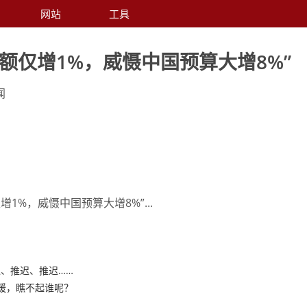
网站
工具
额仅增1%，威慑中国预算大增8%”
闻
1%，威慑中国预算大增8%”...
、推迟、推迟……
援，瞧不起谁呢？