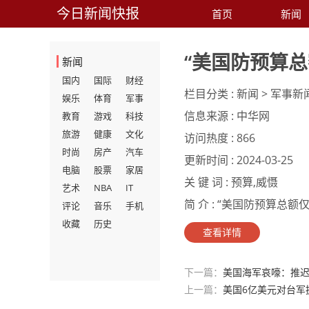
今日新闻快报
首页
新闻
“美国防预算总
新闻
国内
国际
财经
栏目分类 :
新闻 > 军事新
娱乐
体育
军事
信息来源 :
中华网
教育
游戏
科技
旅游
健康
文化
访问热度 :
866
时尚
房产
汽车
更新时间 :
2024-03-25
电脑
股票
家居
关 键 词 :
预算,威慑
艺术
NBA
IT
简 介 :
“美国防预算总额仅增
评论
音乐
手机
收藏
历史
查看详情
下一篇：
美国海军哀嚎：推迟
上一篇：
美国6亿美元对台军