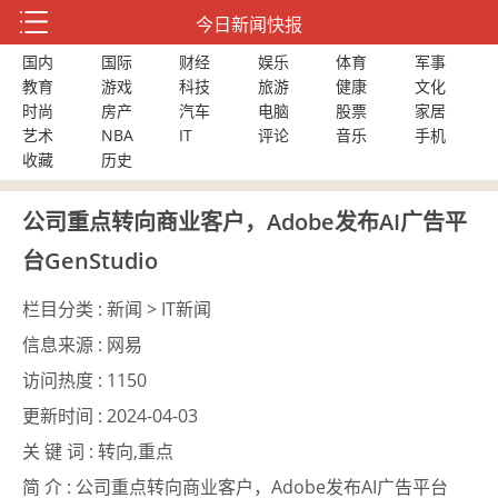
今日新闻快报
国内
国际
财经
娱乐
体育
军事
教育
游戏
科技
旅游
健康
文化
时尚
房产
汽车
电脑
股票
家居
艺术
NBA
IT
评论
音乐
手机
收藏
历史
公司重点转向商业客户，Adobe发布AI广告平
台GenStudio
栏目分类 :
新闻 > IT新闻
信息来源 :
网易
访问热度 :
1150
更新时间 :
2024-04-03
关 键 词 :
转向,重点
简 介 :
公司重点转向商业客户，Adobe发布AI广告平台