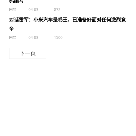
码编写
网易
04-03
872
对话雷军：小米汽车是卷王，已准备好面对任何激烈竞
争
网易
04-03
1500
下一页