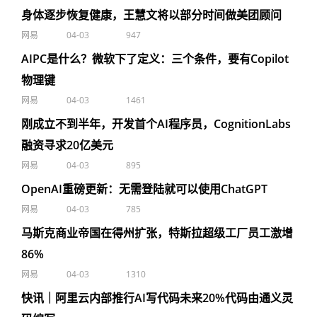
身体逐步恢复健康，王慧文将以部分时间做美团顾问
网易
04-03
947
AIPC是什么？微软下了定义：三个条件，要有Copilot
物理键
网易
04-03
1461
刚成立不到半年，开发首个AI程序员，CognitionLabs
融资寻求20亿美元
网易
04-03
895
OpenAI重磅更新：无需登陆就可以使用ChatGPT
网易
04-03
785
马斯克商业帝国在得州扩张，特斯拉超级工厂员工激增
86%
网易
04-03
1310
快讯｜阿里云内部推行AI写代码未来20%代码由通义灵