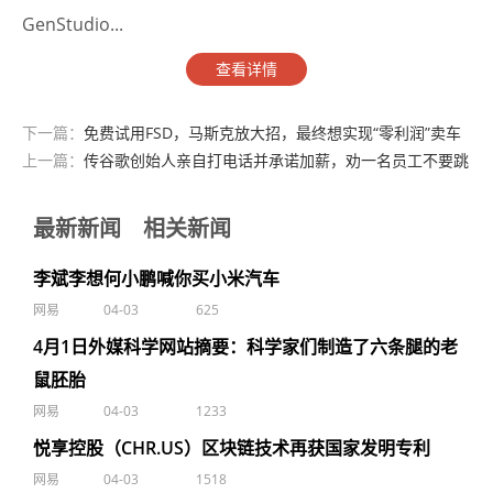
GenStudio...
查看详情
下一篇：
免费试用FSD，马斯克放大招，最终想实现“零利润”卖车
上一篇：
传谷歌创始人亲自打电话并承诺加薪，劝一名员工不要跳
槽到OpenAI
最新新闻
相关新闻
李斌李想何小鹏喊你买小米汽车
网易
04-03
625
4月1日外媒科学网站摘要：科学家们制造了六条腿的老
鼠胚胎
网易
04-03
1233
悦享控股（CHR.US）区块链技术再获国家发明专利
网易
04-03
1518