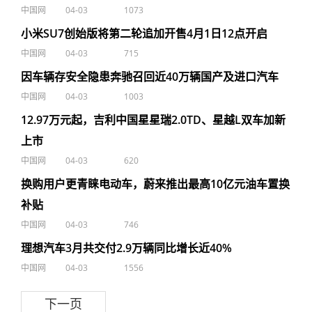
中国网
04-03
1073
小米SU7创始版将第二轮追加开售4月1日12点开启
中国网
04-03
715
因车辆存安全隐患奔驰召回近40万辆国产及进口汽车
中国网
04-03
1003
12.97万元起，吉利中国星星瑞2.0TD、星越L双车加新
上市
中国网
04-03
620
换购用户更青睐电动车，蔚来推出最高10亿元油车置换
补贴
中国网
04-03
746
理想汽车3月共交付2.9万辆同比增长近40%
中国网
04-03
1556
下一页