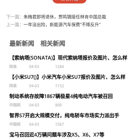
下一篇：
朱梅君即将退休，贾鸣镝接任林肯中国总裁
上一篇：
一年没出险，新能源汽车保费“不降反升”
最新新闻
相关新闻
【索纳塔(SONATA)】现代索纳塔报价及图片、怎么样
网易
04-03
1284
【小米SU7()】小米汽车小米SU7报价及图片、怎么样
网易
04-03
1152
制动系统存故障1867辆极星4纯电动汽车被召回
中国网
04-03
809
智界S7开启大规模交付，纯电轿车市场实力派出手
中国网
04-03
1567
宝马召回近4万辆问题车涉及X5、X6、X7等