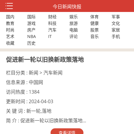
今日新闻快报
国内
国际
财经
娱乐
体育
军事
教育
游戏
科技
旅游
健康
文化
时尚
房产
汽车
电脑
股票
家居
艺术
NBA
IT
评论
音乐
手机
收藏
历史
促进新一轮以旧换新政策落地
栏目分类 :
新闻 > 汽车新闻
信息来源 :
中国网
访问热度 :
1384
更新时间 :
2024-04-03
关 键 词 :
新一轮,落地
简 介 :
促进新一轮以旧换新政策落地...
查看详情