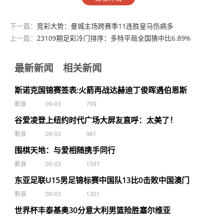
下一篇：
竞彩大势：曼城主场跨赛季11连胜皇马伤病多
上一篇：
23109期足彩冷门排序：多特平局全国猜中比6.89%
最新新闻
相关新闻
斯诺克国锦赛签表:火箭再战达赫迪丁俊晖遇伯恩斯
新浪
09-03
799
谷爱凌登上纽约时代广场大屏友直呼：太美了！
新浪
09-03
981
围棋天地：与爱相随携手同行
新浪
09-03
1597
东亚足联U15男足锦标赛中国队13比0击败中国澳门
新浪
09-03
1301
世界杯丰泰基奥30分意大利男篮险胜塞尔维亚