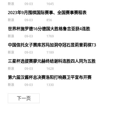
新浪
09-03
1645
2023年9月围棋国际赛事、全国赛事赛程表
新浪
09-03
856
世界杯施罗德16分德国大胜格鲁吉亚获4连胜
新浪
09-03
1769
中国信托女子赛库苏玛加洞夺冠石昱莉曾莉棋T3
新浪
09-03
1189
三星杯选拔赛廖元赫终结谢科连胜四人同为五胜
新浪
09-03
1628
第六届汉酱杯总决赛洛阳打响聂卫平宣布开赛
新浪
09-03
1330
下一页