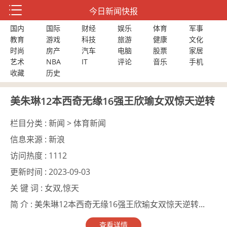
今日新闻快报
国内
国际
财经
娱乐
体育
军事
教育
游戏
科技
旅游
健康
文化
时尚
房产
汽车
电脑
股票
家居
艺术
NBA
IT
评论
音乐
手机
收藏
历史
美朱琳12本西奇无缘16强王欣瑜女双惊天逆转
栏目分类 :
新闻 > 体育新闻
信息来源 :
新浪
访问热度 :
1112
更新时间 :
2023-09-03
关 键 词 :
女双,惊天
简 介 :
美朱琳12本西奇无缘16强王欣瑜女双惊天逆转...
查看详情