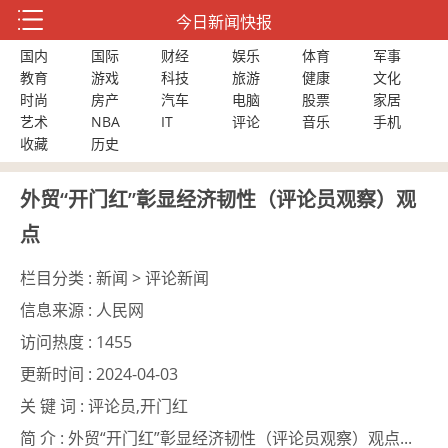
今日新闻快报
国内
国际
财经
娱乐
体育
军事
教育
游戏
科技
旅游
健康
文化
时尚
房产
汽车
电脑
股票
家居
艺术
NBA
IT
评论
音乐
手机
收藏
历史
外贸“开门红”彰显经济韧性（评论员观察）观
点
栏目分类 :
新闻 > 评论新闻
信息来源 :
人民网
访问热度 :
1455
更新时间 :
2024-04-03
关 键 词 :
评论员,开门红
简 介 :
外贸“开门红”彰显经济韧性（评论员观察）观点...