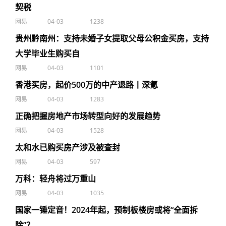
契税
网易
04-03
1238
贵州黔南州：支持未婚子女提取父母公积金买房，支持
大学毕业生购买自
网易
04-03
1101
香港买房，起价500万的中产退路丨深氪
网易
04-03
1283
正确把握房地产市场转型向好的发展趋势
网易
04-03
1528
太和水已购买房产涉及被查封
网易
04-03
597
万科：轻舟将过万重山
网易
04-03
1035
国家一锤定音！2024年起，预制板楼房或将“全面拆
除”？