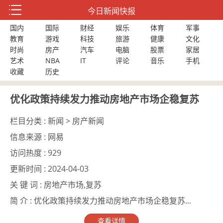
今日新闻快报
国内
国际
财经
娱乐
体育
军事
教育
游戏
科技
旅游
健康
文化
时尚
房产
汽车
电脑
股票
家居
艺术
NBA
IT
评论
音乐
手机
收藏
历史
优化政策持续发力推动房地产市场企稳复苏
栏目分类 :
新闻 > 房产新闻
信息来源 :
网易
访问热度 :
929
更新时间 :
2024-04-03
关 键 词 :
房地产市场,复苏
简 介 :
优化政策持续发力推动房地产市场企稳复苏...
查看详情