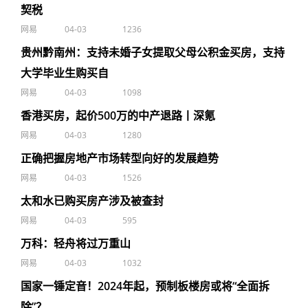
契税
网易
04-03
1236
贵州黔南州：支持未婚子女提取父母公积金买房，支持
大学毕业生购买自
网易
04-03
1098
香港买房，起价500万的中产退路丨深氪
网易
04-03
1280
正确把握房地产市场转型向好的发展趋势
网易
04-03
1526
太和水已购买房产涉及被查封
网易
04-03
595
万科：轻舟将过万重山
网易
04-03
1032
国家一锤定音！2024年起，预制板楼房或将“全面拆
除”？