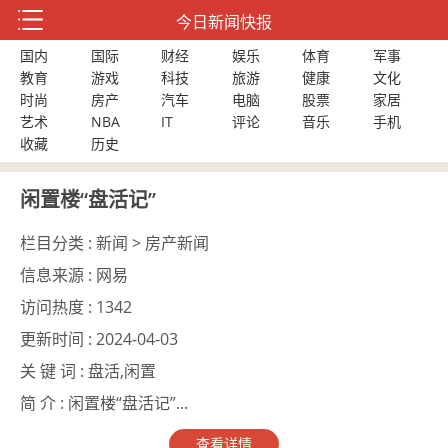
今日新闻快报
国内
国际
财经
娱乐
体育
军事
教育
游戏
科技
旅游
健康
文化
时尚
房产
汽车
电脑
股票
家居
艺术
NBA
IT
评论
音乐
手机
收藏
历史
闲置楼“盘活记”
栏目分类 :
新闻 > 房产新闻
信息来源 :
网易
访问热度 :
1342
更新时间 :
2024-04-03
关 键 词 :
盘活,闲置
简 介 :
闲置楼“盘活记”...
查看详情