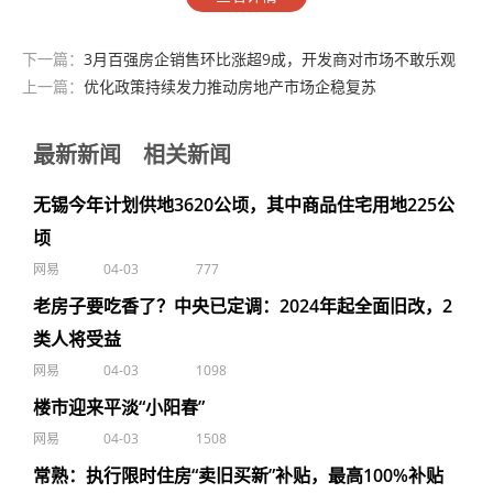
下一篇：
3月百强房企销售环比涨超9成，开发商对市场不敢乐观
上一篇：
优化政策持续发力推动房地产市场企稳复苏
最新新闻
相关新闻
无锡今年计划供地3620公顷，其中商品住宅用地225公
顷
网易
04-03
777
老房子要吃香了？中央已定调：2024年起全面旧改，2
类人将受益
网易
04-03
1098
楼市迎来平淡“小阳春”
网易
04-03
1508
常熟：执行限时住房“卖旧买新”补贴，最高100%补贴