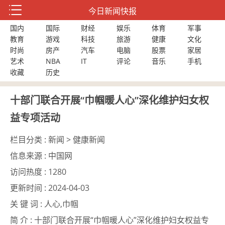
今日新闻快报
国内
国际
财经
娱乐
体育
军事
教育
游戏
科技
旅游
健康
文化
时尚
房产
汽车
电脑
股票
家居
艺术
NBA
IT
评论
音乐
手机
收藏
历史
十部门联合开展“巾帼暖人心”深化维护妇女权
益专项活动
栏目分类 :
新闻 > 健康新闻
信息来源 :
中国网
访问热度 :
1280
更新时间 :
2024-04-03
关 键 词 :
人心,巾帼
简 介 :
十部门联合开展“巾帼暖人心”深化维护妇女权益专