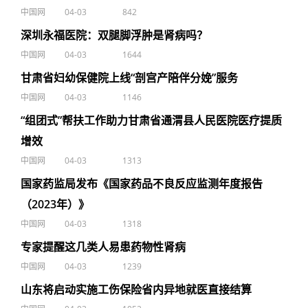
中国网
04-03
842
深圳永福医院：双腿脚浮肿是肾病吗？
中国网
04-03
1644
甘肃省妇幼保健院上线“剖宫产陪伴分娩”服务
中国网
04-03
1146
“组团式”帮扶工作助力甘肃省通渭县人民医院医疗提质
增效
中国网
04-03
1313
国家药监局发布《国家药品不良反应监测年度报告
（2023年）》
中国网
04-03
1318
专家提醒这几类人易患药物性肾病
中国网
04-03
1239
山东将启动实施工伤保险省内异地就医直接结算