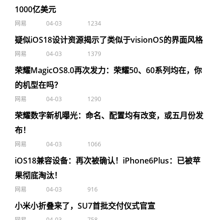
1000亿美元
网易
04-03
1234
疑似iOS18设计资源揭示了类似于visionOS的界面风格
网易
04-03
1379
荣耀MagicOS8.0再次发力：荣耀50、60系列均在，你
的机型在吗？
网易
04-03
1290
荣耀数字新机曝光：命名、配置均有改变，或五月份发
布！
网易
04-03
1066
iOS18兼容设备：再次被确认！iPhone6Plus：已被苹
果彻底淘汰！
网易
04-03
916
小米小折叠来了，SU7首批交付仪式官宣
网易
04-03
758