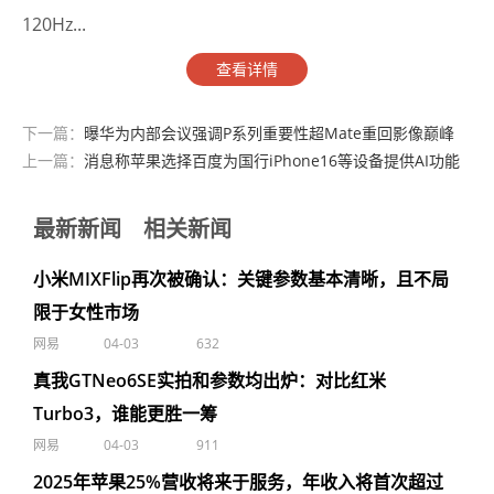
120Hz...
查看详情
下一篇：
曝华为内部会议强调P系列重要性超Mate重回影像巅峰
上一篇：
消息称苹果选择百度为国行iPhone16等设备提供AI功能
最新新闻
相关新闻
小米MIXFlip再次被确认：关键参数基本清晰，且不局
限于女性市场
网易
04-03
632
真我GTNeo6SE实拍和参数均出炉：对比红米
Turbo3，谁能更胜一筹
网易
04-03
911
2025年苹果25%营收将来于服务，年收入将首次超过