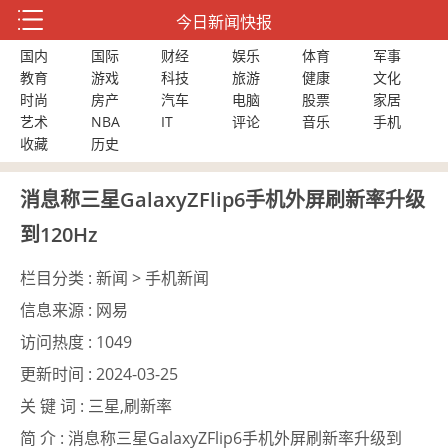
今日新闻快报
国内
国际
财经
娱乐
体育
军事
教育
游戏
科技
旅游
健康
文化
时尚
房产
汽车
电脑
股票
家居
艺术
NBA
IT
评论
音乐
手机
收藏
历史
消息称三星GalaxyZFlip6手机外屏刷新率升级
到120Hz
栏目分类 :
新闻 > 手机新闻
信息来源 :
网易
访问热度 :
1049
更新时间 :
2024-03-25
关 键 词 :
三星,刷新率
简 介 :
消息称三星GalaxyZFlip6手机外屏刷新率升级到