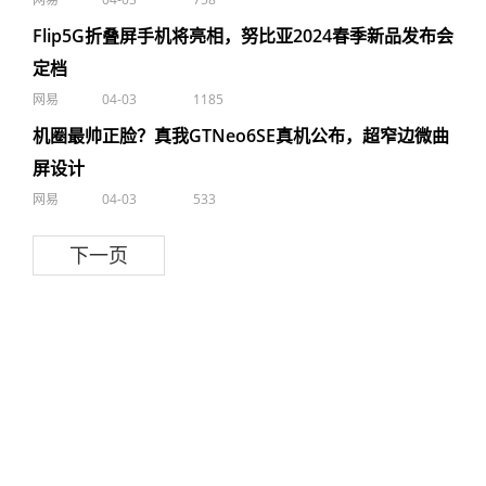
Flip5G折叠屏手机将亮相，努比亚2024春季新品发布会
定档
网易
04-03
1185
机圈最帅正脸？真我GTNeo6SE真机公布，超窄边微曲
屏设计
网易
04-03
533
下一页