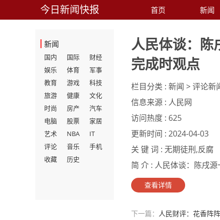
今日新闻快报
首页
新闻
人民体谈：陈
新闻
国内
国际
财经
完成时观点
娱乐
体育
军事
教育
游戏
科技
栏目分类 :
新闻 > 评论新
旅游
健康
文化
信息来源 :
人民网
时尚
房产
汽车
访问热度 :
625
电脑
股票
家居
更新时间 :
2024-04-03
艺术
NBA
IT
评论
音乐
手机
关 键 词 :
无期徒刑,反腐
收藏
历史
简 介 :
人民体谈：陈戌源
查看详情
下一篇：
人民财评：花香阵阵