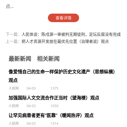
点...
查看详情
下一篇：
人民体谈：陈戌源一审被判无期徒刑，足坛反腐没有完成
时观点
上一篇：
把人才资源开发放在最优先位置（治理者说）观点
最新新闻
相关新闻
像爱惜自己的生命一样保护历史文化遗产（思想纵横）
观点
人民网
04-03
1375
加强国际人文交流合作正当时（望海楼）观点
人民网
04-03
1050
让罕见病患者更有“医靠”（暖闻热评）观点
人民网
04-03
1314