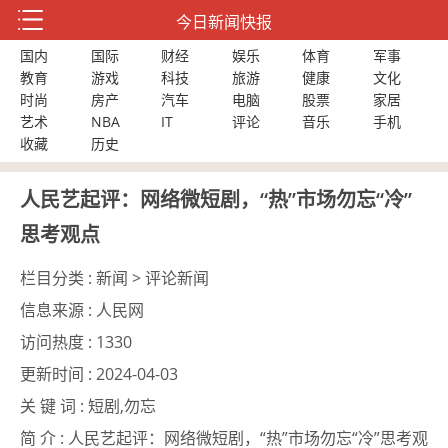
今日新闻快报
国内
国际
财经
娱乐
体育
军事
教育
游戏
科技
旅游
健康
文化
时尚
房产
汽车
电脑
股票
家居
艺术
NBA
IT
评论
音乐
手机
收藏
历史
人民艺起评：网络微短剧，“热”市场勿忘“冷”
思考观点
栏目分类 :
新闻 > 评论新闻
信息来源 :
人民网
访问热度 :
1330
更新时间 :
2024-04-03
关 键 词 :
短剧,勿忘
简 介 :
人民艺起评：网络微短剧，“热”市场勿忘“冷”思考观