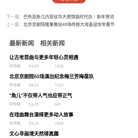
下一篇：
巴布亚新几内亚驻华大使馆临时代办｜新年贺词
上一篇：
北京京剧院隆重推出40场传统大戏喜迎龙年春节
最新新闻
相关新闻
让古老昆曲与更多年轻心灵相遇
中华网
04-03
1328
北京京剧院60场演出纪念梅兰芳梅葆玖
中华网
04-03
1320
“角儿”不仅带人气也应带正气
中华网
03-25
641
在戏曲舞台演绎更多动人故事
中华网
03-25
1458
文心寻画境天然得真趣