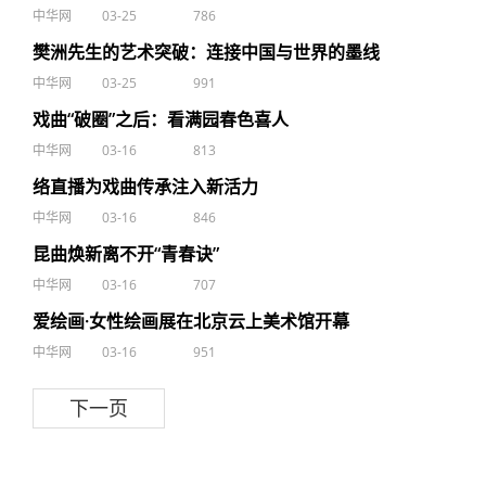
中华网
03-25
786
樊洲先生的艺术突破：连接中国与世界的墨线
中华网
03-25
991
戏曲“破圈”之后：看满园春色喜人
中华网
03-16
813
络直播为戏曲传承注入新活力
中华网
03-16
846
昆曲焕新离不开“青春诀”
中华网
03-16
707
爱绘画·女性绘画展在北京云上美术馆开幕
中华网
03-16
951
下一页