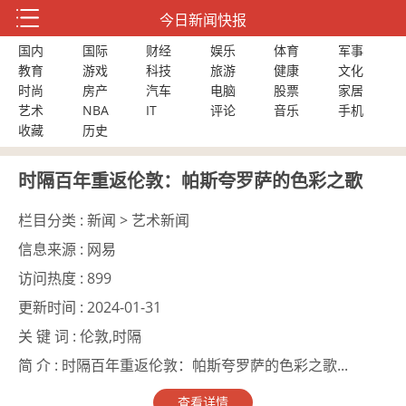
今日新闻快报
国内
国际
财经
娱乐
体育
军事
教育
游戏
科技
旅游
健康
文化
时尚
房产
汽车
电脑
股票
家居
艺术
NBA
IT
评论
音乐
手机
收藏
历史
时隔百年重返伦敦：帕斯夸罗萨的色彩之歌
栏目分类 :
新闻 > 艺术新闻
信息来源 :
网易
访问热度 :
899
更新时间 :
2024-01-31
关 键 词 :
伦敦,时隔
简 介 :
时隔百年重返伦敦：帕斯夸罗萨的色彩之歌...
查看详情