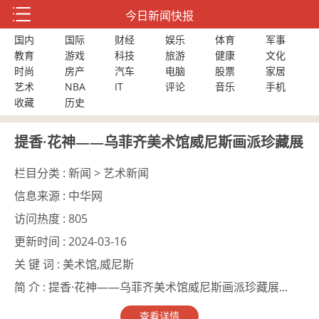
今日新闻快报
国内
国际
财经
娱乐
体育
军事
教育
游戏
科技
旅游
健康
文化
时尚
房产
汽车
电脑
股票
家居
艺术
NBA
IT
评论
音乐
手机
收藏
历史
提香·花神——乌菲齐美术馆威尼斯画派珍藏展
栏目分类 :
新闻 > 艺术新闻
信息来源 :
中华网
访问热度 :
805
更新时间 :
2024-03-16
关 键 词 :
美术馆,威尼斯
简 介 :
提香·花神——乌菲齐美术馆威尼斯画派珍藏展...
查看详情