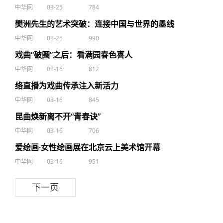
中华网
03-25
784
樊洲先生的艺术突破：连接中国与世界的墨线
中华网
03-25
990
戏曲“破圈”之后：看满园春色喜人
中华网
03-16
812
络直播为戏曲传承注入新活力
中华网
03-16
845
昆曲焕新离不开“青春诀”
中华网
03-16
706
爱绘画·女性绘画展在北京云上美术馆开幕
中华网
03-16
951
下一页