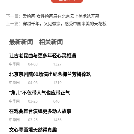
下一篇：
爱绘画·女性绘画展在北京云上美术馆开幕
上一篇：
穿越千年，又见徽宗，感受中国审美的天花板
最新新闻
相关新闻
让古老昆曲与更多年轻心灵相遇
中华网
04-03
1327
北京京剧院60场演出纪念梅兰芳梅葆玖
中华网
04-03
1319
“角儿”不仅带人气也应带正气
中华网
03-25
640
在戏曲舞台演绎更多动人故事
中华网
03-25
1456
文心寻画境天然得真趣