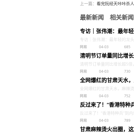
上一篇：
看完阮经天咔咔杀
最新新闻
相关新闻
专访｜张伟潮：最年轻
专访｜张伟潮：最年轻的龙头专职
网易
04-03
685
清明节订单量同比增长
清明节订单量同比增长超5倍，“王
网易
04-03
730
全网爆红的甘肃天水，
全网爆红的甘肃天水，麻辣烫只能
网易
04-03
752
反过来了！“香港特种
反过来了！“香港特种兵”到内地
网易
04-03
789
甘肃麻辣烫火出圈，这