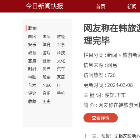
今日新闻快报
首页
新闻
网友称在韩旅
新闻
国内
国际
财经
理完毕
娱乐
体育
军事
教育
游戏
科技
栏目分类 :
新闻 > 旅游新
旅游
健康
文化
信息来源 :
网易
时尚
房产
汽车
访问热度 :
726
电脑
股票
家居
更新时间 :
2024-03-08
艺术
NBA
IT
评论
音乐
手机
关 键 词 :
使馆,下车
收藏
历史
简 介 :
网友称在韩旅游因拒
查看详情
下一篇：
预警！无锡这些地方