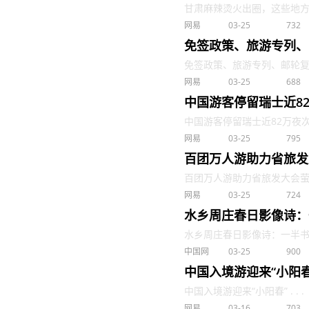
甘肃麻辣烫火出圈，这些地方申请
网易
03-25
732
免签政策、旅游专列、
免签政策、旅游专列、邮轮复航，
网易
03-25
688
中国游客停留瑞士近8
中国游客停留瑞士近82万夜次今
网易
03-25
795
百团万人游助力省旅发
百团万人游助力省旅发大会萤火虫
网易
03-25
724
水乡周庄春日影像诗：
水乡周庄春日影像诗：一半书香，
中国网
03-25
900
中国入境游迎来“小阳春
中国入境游迎来“小阳春” . . .
网易
03-16
703