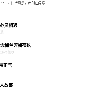
2023：过往皆风景，此刻在闪烁
心灵相遇
 . .
纪念梅兰芳梅葆玖
葆玖 . . .
带正气
. .
人故事
. .