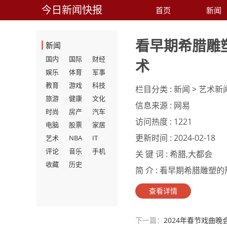
今日新闻快报
首页
新闻
看早期希腊雕
新闻
国内
国际
财经
术
娱乐
体育
军事
教育
游戏
科技
栏目分类 :
新闻 > 艺术新
旅游
健康
文化
信息来源 :
网易
时尚
房产
汽车
访问热度 :
1221
电脑
股票
家居
更新时间 :
2024-02-18
艺术
NBA
IT
评论
音乐
手机
关 键 词 :
希腊,大都会
收藏
历史
简 介 :
看早期希腊雕塑的形
查看详情
下一篇：
2024年春节戏曲