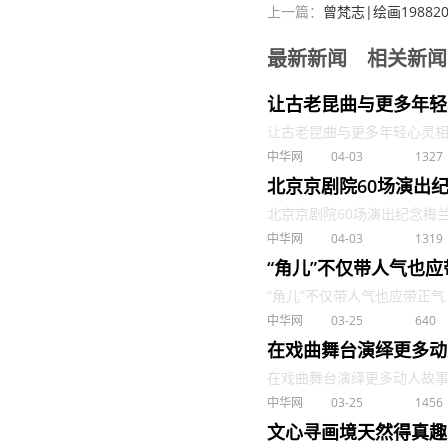
上一篇：
曾梵志|绘画1988
最新新闻
相关新闻
让古老昆曲与更多年轻
让古老昆曲与更多年轻心灵相遇 .
中华网
04-03
1327
北京京剧院60场演出
北京京剧院60场演出纪念梅兰芳梅
中华网
04-03
1319
“角儿”不仅带人气也应
“角儿”不仅带人气也应带正气 . 
中华网
03-25
640
在戏曲舞台演绎更多动
在戏曲舞台演绎更多动人故事 . 
中华网
03-25
1456
文心寻画境天然得真趣