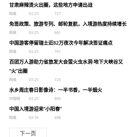
甘肃麻辣烫火出圈，这些地方申请出战
网易
03-25
727
免签政策、旅游专列、邮轮复航，入境游热度持续增长
网易
03-25
681
中国游客停留瑞士近82万夜次今年解决签证痛点
网易
03-25
791
百团万人游助力省旅发大会萤火虫水洞·地下大峡谷又
“火”出圈
网易
03-25
720
水乡周庄春日影像诗：一半书香，一半烟火
中国网
03-25
895
中国入境游迎来“小阳春”
网易
03-16
698
下一页