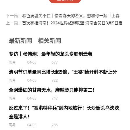
下一篇：
春色满城关不住｜借着春天的名义，想和你一起「上春
山」
上一篇：
首次亮相海南！2024世界旅游联盟·海南会员日3月5日启
幕
最新新闻
相关新闻
专访｜张伟潮：最年轻的龙头专职制造者
网易
04-03
677
清明节订单量同比增长超5倍，“王婆”给开封不断上分
网易
04-03
722
全网爆红的甘肃天水，麻辣烫只能排第二！
网易
04-03
747
反过来了！“香港特种兵”到内地旅行！长沙街头乌泱泱
全是港人！
网易
04-03
785