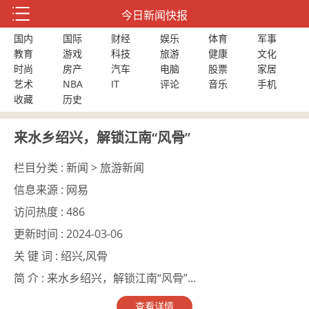
今日新闻快报
国内
国际
财经
娱乐
体育
军事
教育
游戏
科技
旅游
健康
文化
时尚
房产
汽车
电脑
股票
家居
艺术
NBA
IT
评论
音乐
手机
收藏
历史
来水乡绍兴，解锁江南“风骨”
栏目分类 :
新闻 > 旅游新闻
信息来源 :
网易
访问热度 :
486
更新时间 :
2024-03-06
关 键 词 :
绍兴,风骨
简 介 :
来水乡绍兴，解锁江南“风骨”...
查看详情