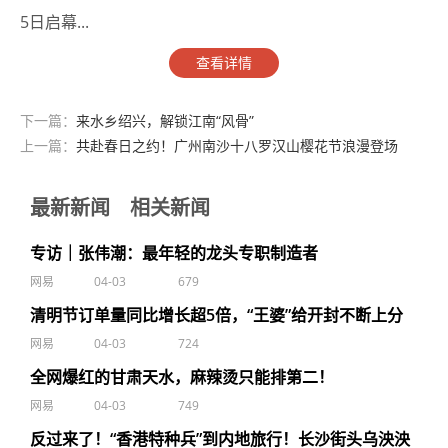
5日启幕...
查看详情
下一篇：
来水乡绍兴，解锁江南“风骨”
上一篇：
共赴春日之约！广州南沙十八罗汉山樱花节浪漫登场
最新新闻
相关新闻
专访｜张伟潮：最年轻的龙头专职制造者
网易
04-03
679
清明节订单量同比增长超5倍，“王婆”给开封不断上分
网易
04-03
724
全网爆红的甘肃天水，麻辣烫只能排第二！
网易
04-03
749
反过来了！“香港特种兵”到内地旅行！长沙街头乌泱泱