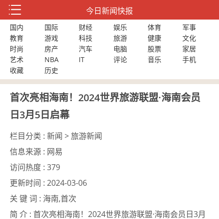
今日新闻快报
国内
国际
财经
娱乐
体育
军事
教育
游戏
科技
旅游
健康
文化
时尚
房产
汽车
电脑
股票
家居
艺术
NBA
IT
评论
音乐
手机
收藏
历史
首次亮相海南！2024世界旅游联盟·海南会员
日3月5日启幕
栏目分类 :
新闻 > 旅游新闻
信息来源 :
网易
访问热度 :
379
更新时间 :
2024-03-06
关 键 词 :
海南,首次
简 介 :
首次亮相海南！2024世界旅游联盟·海南会员日3月