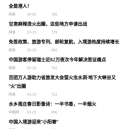
全是港人！
网易
04-03
786
甘肃麻辣烫火出圈，这些地方申请出战
网易
03-25
729
免签政策、旅游专列、邮轮复航，入境游热度持续增长
网易
03-25
682
中国游客停留瑞士近82万夜次今年解决签证痛点
网易
03-25
792
百团万人游助力省旅发大会萤火虫水洞·地下大峡谷又
“火”出圈
网易
03-25
722
水乡周庄春日影像诗：一半书香，一半烟火
中国网
03-25
896
中国入境游迎来“小阳春”