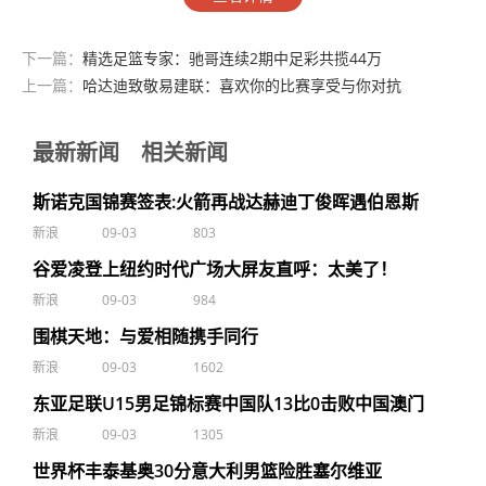
下一篇：
精选足篮专家：驰哥连续2期中足彩共揽44万
上一篇：
哈达迪致敬易建联：喜欢你的比赛享受与你对抗
最新新闻
相关新闻
斯诺克国锦赛签表:火箭再战达赫迪丁俊晖遇伯恩斯
新浪
09-03
803
谷爱凌登上纽约时代广场大屏友直呼：太美了！
新浪
09-03
984
围棋天地：与爱相随携手同行
新浪
09-03
1602
东亚足联U15男足锦标赛中国队13比0击败中国澳门
新浪
09-03
1305
世界杯丰泰基奥30分意大利男篮险胜塞尔维亚