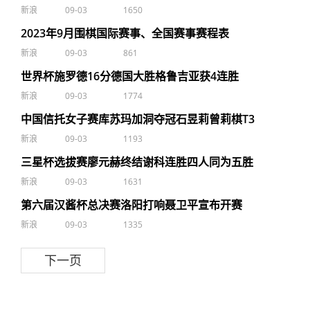
新浪
09-03
1650
2023年9月围棋国际赛事、全国赛事赛程表
新浪
09-03
861
世界杯施罗德16分德国大胜格鲁吉亚获4连胜
新浪
09-03
1774
中国信托女子赛库苏玛加洞夺冠石昱莉曾莉棋T3
新浪
09-03
1193
三星杯选拔赛廖元赫终结谢科连胜四人同为五胜
新浪
09-03
1631
第六届汉酱杯总决赛洛阳打响聂卫平宣布开赛
新浪
09-03
1335
下一页