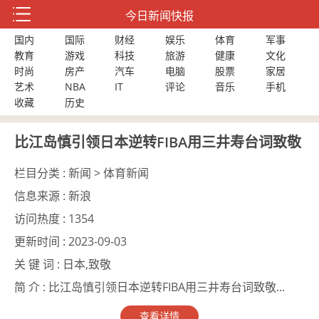
今日新闻快报
国内
国际
财经
娱乐
体育
军事
教育
游戏
科技
旅游
健康
文化
时尚
房产
汽车
电脑
股票
家居
艺术
NBA
IT
评论
音乐
手机
收藏
历史
比江岛慎引领日本逆转FIBA用三井寿台词致敬
栏目分类 :
新闻 > 体育新闻
信息来源 :
新浪
访问热度 :
1354
更新时间 :
2023-09-03
关 键 词 :
日本,致敬
简 介 :
比江岛慎引领日本逆转FIBA用三井寿台词致敬...
查看详情