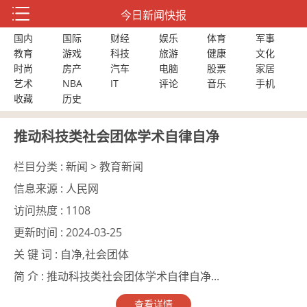
今日新闻快报
国内
国际
财经
娱乐
体育
军事
教育
游戏
科技
旅游
健康
文化
时尚
房产
汽车
电脑
股票
家居
艺术
NBA
IT
评论
音乐
手机
收藏
历史
推动科技类社会团体学术自律自净
栏目分类 :
新闻 > 教育新闻
信息来源 :
人民网
访问热度 :
1108
更新时间 :
2024-03-25
关 键 词 :
自净,社会团体
简 介 :
推动科技类社会团体学术自律自净...
查看详情