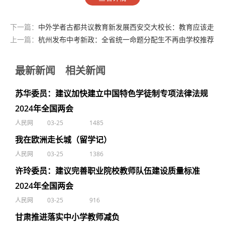
下一篇：
中外学者古都共议教育新发展西安交大校长：教育应该走
在时代的前列
上一篇：
杭州发布中考新政：全省统一命题分配生不再由学校推荐
最新新闻
相关新闻
苏华委员：建议加快建立中国特色学徒制专项法律法规
2024年全国两会
人民网
03-25
1485
我在欧洲走长城（留学记）
人民网
03-25
1386
许玲委员：建议完善职业院校教师队伍建设质量标准
2024年全国两会
人民网
03-25
916
甘肃推进落实中小学教师减负