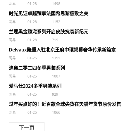
网易
01-28
1498
时光见证卓越臻享法国希思黎极致之美
网易
01-28
1152
兰蔻黑金臻宠系列开启皮肤抗衰新纪元
网易
01-28
719
Delvaux隆重入驻北京王府中環揭幕奢华传承新篇章
网易
01-25
1351
迪奥二零二四冬季男装系列
网易
01-25
1007
爱马仕2024冬季男装系列
网易
01-25
929
过年买点好的！近百款全球尖货在天猫年货节原价发售
网易
01-25
1066
下一页