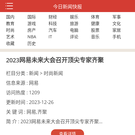
今日新闻快报
国内
国际
财经
娱乐
体育
军事
教育
游戏
科技
旅游
健康
文化
时尚
房产
汽车
电脑
股票
家居
艺术
NBA
IT
评论
音乐
手机
收藏
历史
2023网易未来大会召开顶尖专家齐聚
栏目分类 :
新闻 > 时尚新闻
信息来源 :
网易
访问热度 :
1209
更新时间 :
2023-12-26
关 键 词 :
网易,齐聚
简 介 :
2023网易未来大会召开顶尖专家齐聚...
查看详情