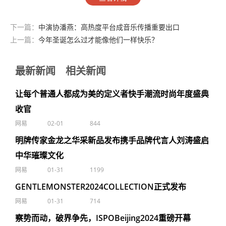
下一篇：
中演协潘燕：高热度平台成音乐传播重要出口
上一篇：
今年圣诞怎么过才能像他们一样快乐？
最新新闻
相关新闻
让每个普通人都成为美的定义者快手潮流时尚年度盛典
收官
网易
02-01
844
明牌传家金龙之华采新品发布携手品牌代言人刘涛盛启
中华璀璨文化
网易
01-31
1199
GENTLEMONSTER2024COLLECTION正式发布
网易
01-31
714
察势而动，破界争先，ISPOBeijing2024重磅开幕