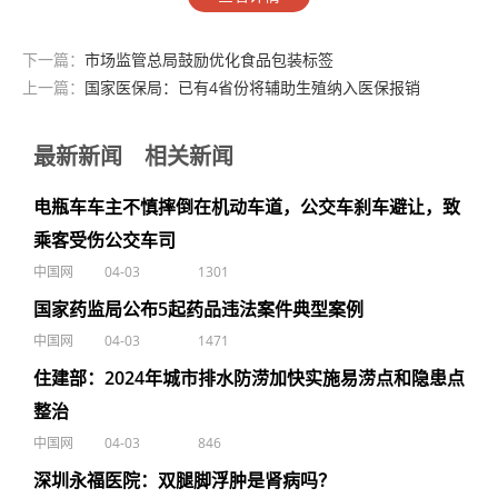
下一篇：
市场监管总局鼓励优化食品包装标签
上一篇：
国家医保局：已有4省份将辅助生殖纳入医保报销
最新新闻
相关新闻
电瓶车车主不慎摔倒在机动车道，公交车刹车避让，致
乘客受伤公交车司
中国网
04-03
1301
国家药监局公布5起药品违法案件典型案例
中国网
04-03
1471
住建部：2024年城市排水防涝加快实施易涝点和隐患点
整治
中国网
04-03
846
深圳永福医院：双腿脚浮肿是肾病吗？