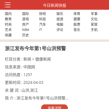
今日新闻快报
国内
国际
财经
娱乐
体育
军事
教育
游戏
科技
旅游
健康
文化
时尚
房产
汽车
电脑
股票
家居
艺术
NBA
IT
评论
音乐
手机
收藏
历史
浙江发布今年第1号山洪预警
栏目分类 :
新闻 > 健康新闻
信息来源 :
中国网
访问热度 :
1297
更新时间 :
2024-04-03
关 键 词 :
山洪,浙江
简 介 :
浙江发布今年第1号山洪预警...
查看详情