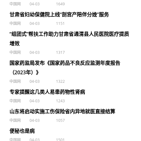
中国网
04-03
1649
甘肃省妇幼保健院上线“剖宫产陪伴分娩”服务
中国网
04-03
1151
“组团式”帮扶工作助力甘肃省通渭县人民医院医疗提质
增效
中国网
04-03
1317
国家药监局发布《国家药品不良反应监测年度报告
（2023年）》
中国网
04-03
1322
专家提醒这几类人易患药物性肾病
中国网
04-03
1243
山东将启动实施工伤保险省内异地就医直接结算
中国网
04-03
1057
便秘也是病
中国网
04-03
1501