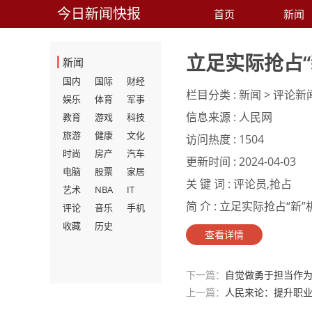
今日新闻快报
首页
新闻
立足实际抢占
新闻
国内
国际
财经
栏目分类 :
新闻 > 评论新
娱乐
体育
军事
信息来源 :
人民网
教育
游戏
科技
旅游
健康
文化
访问热度 :
1504
时尚
房产
汽车
更新时间 :
2024-04-03
电脑
股票
家居
关 键 词 :
评论员,抢占
艺术
NBA
IT
简 介 :
立足实际抢占“新”
评论
音乐
手机
收藏
历史
查看详情
下一篇：
自觉做勇于担当作
上一篇：
人民来论：提升职