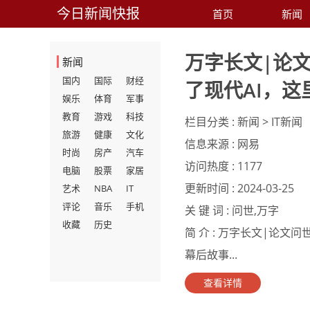
今日新闻快报
首页
新闻
万字长文|论
新闻
国内
国际
财经
了现代AI，这
娱乐
体育
军事
教育
游戏
科技
栏目分类 :
新闻 > IT新闻
旅游
健康
文化
信息来源 :
网易
时尚
房产
汽车
访问热度 :
1177
电脑
股票
家居
更新时间 :
2024-03-25
艺术
NBA
IT
评论
音乐
手机
关 键 词 :
问世,万字
收藏
历史
简 介 :
万字长文|论文问
幕后故事...
查看详情