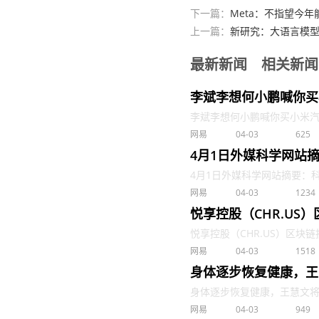
下一篇：
Meta：不指望今年
上一篇：
新研究：大语言模型
最新新闻
相关新闻
李斌李想何小鹏喊你买
李斌李想何小鹏喊你买小米汽车 .
网易
04-03
625
4月1日外媒科学网站
4月1日外媒科学网站摘要：科学
网易
04-03
1234
悦享控股（CHR.US
悦享控股（CHR.US）区块链技
网易
04-03
1518
身体逐步恢复健康，王
身体逐步恢复健康，王慧文将以部
网易
04-03
949