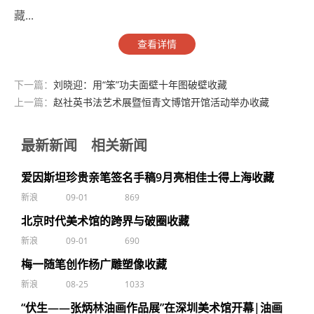
藏...
查看详情
下一篇：
刘晓迎：用“笨”功夫面壁十年图破壁收藏
上一篇：
赵社英书法艺术展暨恒青文博馆开馆活动举办收藏
最新新闻
相关新闻
爱因斯坦珍贵亲笔签名手稿9月亮相佳士得上海收藏
新浪
09-01
869
北京时代美术馆的跨界与破圈收藏
新浪
09-01
690
梅一随笔创作杨广雕塑像收藏
新浪
08-25
1033
“伏生——张炳林油画作品展”在深圳美术馆开幕|油画