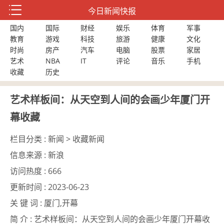
今日新闻快报
国内
国际
财经
娱乐
体育
军事
教育
游戏
科技
旅游
健康
文化
时尚
房产
汽车
电脑
股票
家居
艺术
NBA
IT
评论
音乐
手机
收藏
历史
艺术样板间：从天空到人间的会画少年厦门开
幕收藏
栏目分类 :
新闻 > 收藏新闻
信息来源 :
新浪
访问热度 :
666
更新时间 :
2023-06-23
关 键 词 :
厦门,开幕
简 介 :
艺术样板间：从天空到人间的会画少年厦门开幕收