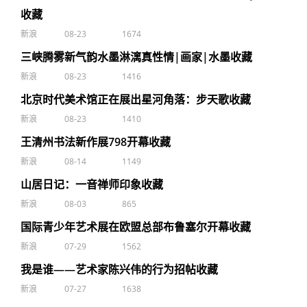
收藏
新浪
08-23
1674
三峡腾雾新气韵水墨淋漓真性情|画家|水墨收藏
新浪
08-23
1416
北京时代美术馆正在展出星河角落：步天歌收藏
新浪
08-23
1410
王清州书法新作展798开幕收藏
新浪
08-14
1149
山居日记：一音禅师印象收藏
新浪
08-03
865
国际青少年艺术展在欧盟总部布鲁塞尔开幕收藏
新浪
07-29
1562
我是谁——艺术家陈兴伟的行为招帖收藏
新浪
07-27
1638