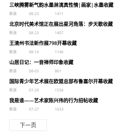
三峡腾雾新气韵水墨淋漓真性情|画家|水墨收藏
新浪
08-23
1411
北京时代美术馆正在展出星河角落：步天歌收藏
新浪
08-23
1407
王清州书法新作展798开幕收藏
新浪
08-14
1146
山居日记：一音禅师印象收藏
新浪
08-03
861
国际青少年艺术展在欧盟总部布鲁塞尔开幕收藏
新浪
07-29
1558
我是谁——艺术家陈兴伟的行为招帖收藏
新浪
07-27
1633
下一页