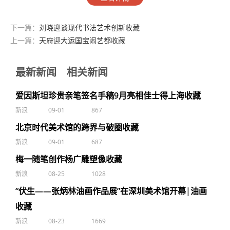
下一篇：
刘晓迎谈现代书法艺术创新收藏
上一篇：
天府迎大运国宝闹艺都收藏
最新新闻
相关新闻
爱因斯坦珍贵亲笔签名手稿9月亮相佳士得上海收藏
新浪
09-01
867
北京时代美术馆的跨界与破圈收藏
新浪
09-01
687
梅一随笔创作杨广雕塑像收藏
新浪
08-25
1028
“伏生——张炳林油画作品展”在深圳美术馆开幕|油画
收藏
新浪
08-23
1669