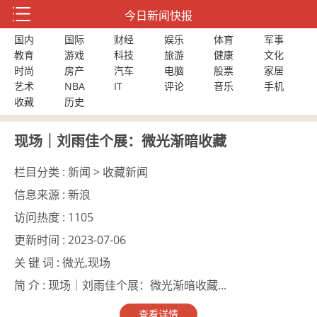
今日新闻快报
国内
国际
财经
娱乐
体育
军事
教育
游戏
科技
旅游
健康
文化
时尚
房产
汽车
电脑
股票
家居
艺术
NBA
IT
评论
音乐
手机
收藏
历史
现场｜刘雨佳个展：微光渐暗收藏
栏目分类 :
新闻 > 收藏新闻
信息来源 :
新浪
访问热度 :
1105
更新时间 :
2023-07-06
关 键 词 :
微光,现场
简 介 :
现场｜刘雨佳个展：微光渐暗收藏...
查看详情