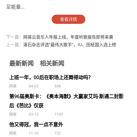
足能量...
查看详情
下一篇：
网易云音乐人年报上线，年度听歌报告即将来袭
上一篇：
滚石杂志评选“最伟大歌手”，IU、田柾国入选上榜
最新新闻
相关新闻
上班一年，00后在职场上还舞得动吗？
网易
04-03
698
第96届奥斯卡：《奥本海默》大赢家艾玛·斯通二封影
后《芭比》仅获
网易
03-13
1105
他又得冠，我一点不意外
网易
11-16
732