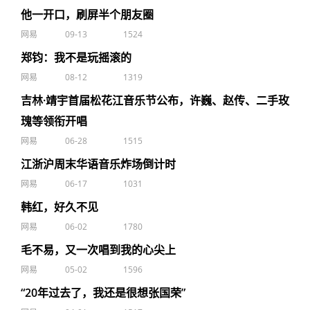
他一开口，刷屏半个朋友圈
网易
09-13
1524
郑钧：我不是玩摇滚的
网易
08-12
1319
吉林·靖宇首届松花江音乐节公布，许巍、赵传、二手玫
瑰等领衔开唱
网易
06-28
1515
江浙沪周末华语音乐炸场倒计时
网易
06-17
1031
韩红，好久不见
网易
06-02
1780
毛不易，又一次唱到我的心尖上
网易
05-02
1596
“20年过去了，我还是很想张国荣”