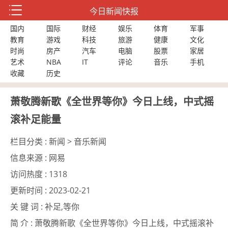
今日新闻快报
国内
国际
财经
娱乐
体育
军事
教育
游戏
科技
旅游
健康
文化
时尚
房产
汽车
电脑
股票
家居
艺术
NBA
IT
评论
音乐
手机
收藏
历史
萧敬腾新歌《全世界等你》今日上线，中式摇
滚补足能量
栏目分类 :
新闻 > 音乐新闻
信息来源 :
网易
访问热度 :
1318
更新时间 :
2023-02-21
关 键 词 :
补足,等你
简 介 :
萧敬腾新歌《全世界等你》今日上线，中式摇滚补