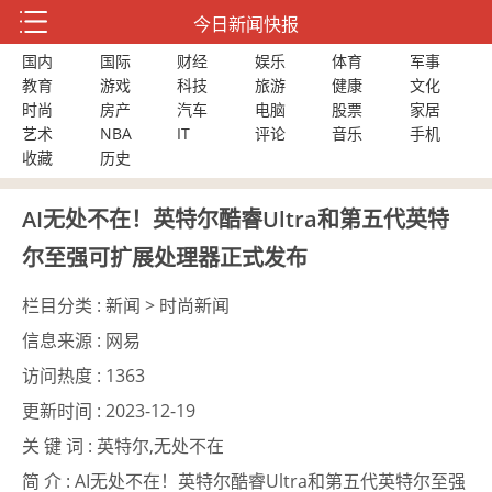
今日新闻快报
国内
国际
财经
娱乐
体育
军事
教育
游戏
科技
旅游
健康
文化
时尚
房产
汽车
电脑
股票
家居
艺术
NBA
IT
评论
音乐
手机
收藏
历史
AI无处不在！英特尔酷睿Ultra和第五代英特
尔至强可扩展处理器正式发布
栏目分类 :
新闻 > 时尚新闻
信息来源 :
网易
访问热度 :
1363
更新时间 :
2023-12-19
关 键 词 :
英特尔,无处不在
简 介 :
AI无处不在！英特尔酷睿Ultra和第五代英特尔至强