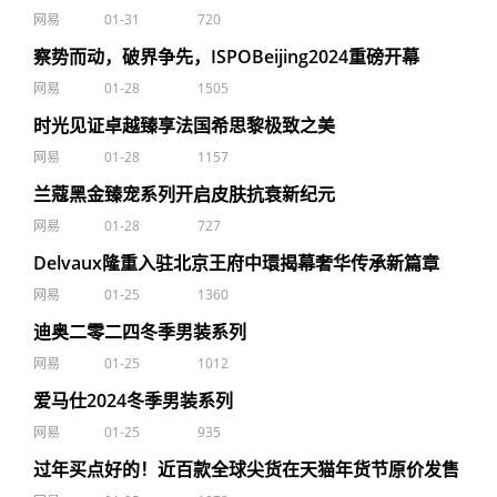
网易
01-31
720
察势而动，破界争先，ISPOBeijing2024重磅开幕
网易
01-28
1505
时光见证卓越臻享法国希思黎极致之美
网易
01-28
1157
兰蔻黑金臻宠系列开启皮肤抗衰新纪元
网易
01-28
727
Delvaux隆重入驻北京王府中環揭幕奢华传承新篇章
网易
01-25
1360
迪奥二零二四冬季男装系列
网易
01-25
1012
爱马仕2024冬季男装系列
网易
01-25
935
过年买点好的！近百款全球尖货在天猫年货节原价发售