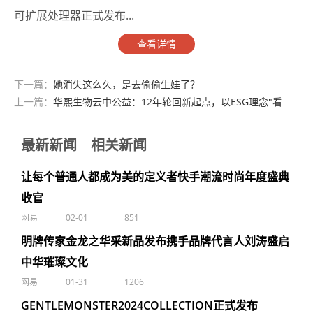
可扩展处理器正式发布...
查看详情
下一篇：
她消失这么久，是去偷偷生娃了？
上一篇：
华熙生物云中公益：12年轮回新起点，以ESG理念"看
见"文化传承与发展
最新新闻
相关新闻
让每个普通人都成为美的定义者快手潮流时尚年度盛典
收官
网易
02-01
851
明牌传家金龙之华采新品发布携手品牌代言人刘涛盛启
中华璀璨文化
网易
01-31
1206
GENTLEMONSTER2024COLLECTION正式发布