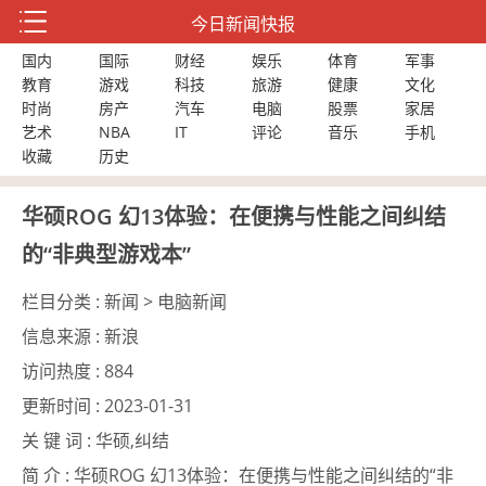
今日新闻快报
国内
国际
财经
娱乐
体育
军事
教育
游戏
科技
旅游
健康
文化
时尚
房产
汽车
电脑
股票
家居
艺术
NBA
IT
评论
音乐
手机
收藏
历史
华硕ROG 幻13体验：在便携与性能之间纠结
的“非典型游戏本”
栏目分类 :
新闻 > 电脑新闻
信息来源 :
新浪
访问热度 :
884
更新时间 :
2023-01-31
关 键 词 :
华硕,纠结
简 介 :
华硕ROG 幻13体验：在便携与性能之间纠结的“非