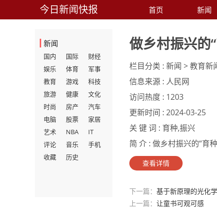
今日新闻快报
首页
新闻
做乡村振兴的“
新闻
国内
国际
财经
栏目分类 :
新闻 > 教育新
娱乐
体育
军事
信息来源 :
人民网
教育
游戏
科技
旅游
健康
文化
访问热度 :
1203
时尚
房产
汽车
更新时间 :
2024-03-25
电脑
股票
家居
关 键 词 :
育种,振兴
艺术
NBA
IT
简 介 :
做乡村振兴的“育种人”
评论
音乐
手机
收藏
历史
查看详情
下一篇：
基于新原理的光化学
上一篇：
让童书可观可感