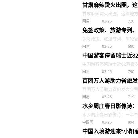
甘肃麻辣烫火出圈，这
甘肃麻辣烫火出圈，这些地方申请
网易
03-25
726
免签政策、旅游专列、
免签政策、旅游专列、邮轮复航，
网易
03-25
680
中国游客停留瑞士近8
中国游客停留瑞士近82万夜次今
网易
03-25
790
百团万人游助力省旅发
百团万人游助力省旅发大会萤火虫
网易
03-25
719
水乡周庄春日影像诗：
水乡周庄春日影像诗：一半书香，
中国网
03-25
894
中国入境游迎来“小阳春