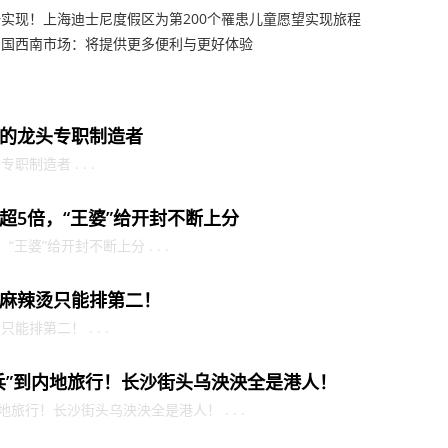
实现！上海迪士尼度假区为第200个罹患儿童愿望实现旅程
中国西南市场：将提供更多便利与更好体验
的龙头专职制造者
制造者 . . .
超5倍，“王婆”给开封不断上分
婆”给开封不断上分 . . .
麻辣烫只能排第二！
排第二！ . . .
兵”到内地旅行！长沙街头乌泱泱全是港人！
旅行！长沙街头乌泱泱全是港人！ . . .