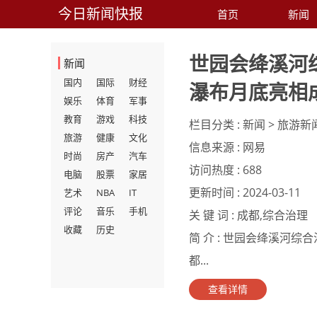
今日新闻快报
首页
新闻
世园会绛溪河
新闻
国内
国际
财经
瀑布月底亮相
娱乐
体育
军事
教育
游戏
科技
栏目分类 :
新闻 > 旅游新
旅游
健康
文化
信息来源 :
网易
时尚
房产
汽车
访问热度 :
688
电脑
股票
家居
更新时间 :
2024-03-11
艺术
NBA
IT
评论
音乐
手机
关 键 词 :
成都,综合治理
收藏
历史
简 介 :
世园会绛溪河综合
都...
查看详情