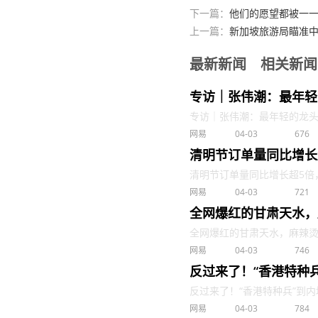
下一篇：
他们的愿望都被一一
上一篇：
新加坡旅游局瞄准
最新新闻
相关新闻
专访｜张伟潮：最年轻
专访｜张伟潮：最年轻的龙头专职
网易
04-03
676
清明节订单量同比增长
清明节订单量同比增长超5倍，“王
网易
04-03
721
全网爆红的甘肃天水，
全网爆红的甘肃天水，麻辣烫只能
网易
04-03
746
反过来了！“香港特种
反过来了！“香港特种兵”到内地
网易
04-03
784