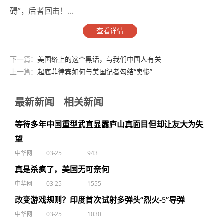
碍”，后者回击！...
查看详情
下一篇：
美国络上的这个黑话，与我们中国人有关
上一篇：
起底菲律宾如何与美国记者勾结“卖惨”
最新新闻
相关新闻
等待多年中国重型武直显露庐山真面目但却让友大为失
望
中华网
03-25
943
真是杀疯了，美国无可奈何
中华网
03-25
1555
改变游戏规则？印度首次试射多弹头“烈火-5”导弹
中华网
03-25
1030