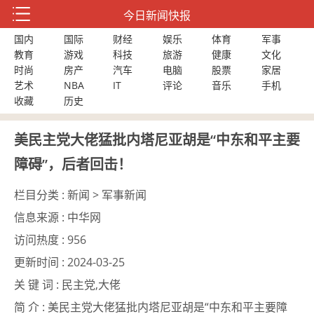
今日新闻快报
国内
国际
财经
娱乐
体育
军事
教育
游戏
科技
旅游
健康
文化
时尚
房产
汽车
电脑
股票
家居
艺术
NBA
IT
评论
音乐
手机
收藏
历史
美民主党大佬猛批内塔尼亚胡是“中东和平主要
障碍”，后者回击！
栏目分类 :
新闻 > 军事新闻
信息来源 :
中华网
访问热度 :
956
更新时间 :
2024-03-25
关 键 词 :
民主党,大佬
简 介 :
美民主党大佬猛批内塔尼亚胡是“中东和平主要障