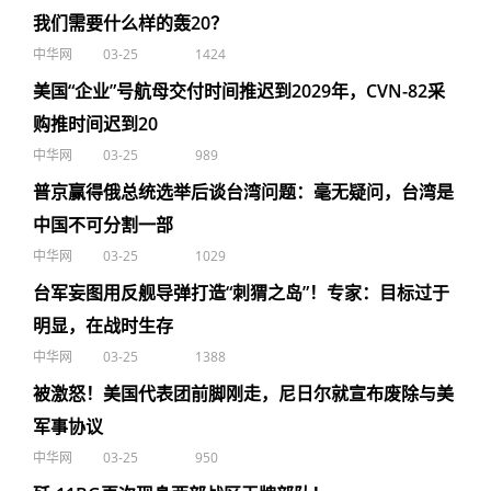
我们需要什么样的轰20？
中华网
03-25
1424
美国“企业”号航母交付时间推迟到2029年，CVN-82采
购推时间迟到20
中华网
03-25
989
普京赢得俄总统选举后谈台湾问题：毫无疑问，台湾是
中国不可分割一部
中华网
03-25
1029
台军妄图用反舰导弹打造“刺猬之岛”！专家：目标过于
明显，在战时生存
中华网
03-25
1388
被激怒！美国代表团前脚刚走，尼日尔就宣布废除与美
军事协议
中华网
03-25
950