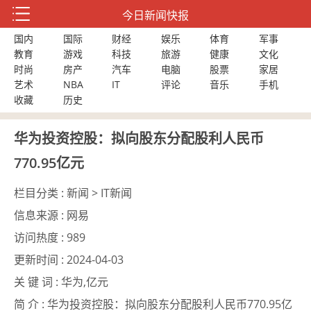
今日新闻快报
国内
国际
财经
娱乐
体育
军事
教育
游戏
科技
旅游
健康
文化
时尚
房产
汽车
电脑
股票
家居
艺术
NBA
IT
评论
音乐
手机
收藏
历史
华为投资控股：拟向股东分配股利人民币
770.95亿元
栏目分类 :
新闻 > IT新闻
信息来源 :
网易
访问热度 :
989
更新时间 :
2024-04-03
关 键 词 :
华为,亿元
简 介 :
华为投资控股：拟向股东分配股利人民币770.95亿