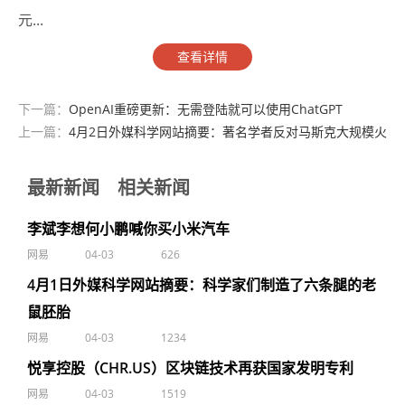
元...
查看详情
下一篇：
OpenAI重磅更新：无需登陆就可以使用ChatGPT
上一篇：
4月2日外媒科学网站摘要：著名学者反对马斯克大规模火
星殖民计划
最新新闻
相关新闻
李斌李想何小鹏喊你买小米汽车
网易
04-03
626
4月1日外媒科学网站摘要：科学家们制造了六条腿的老
鼠胚胎
网易
04-03
1234
悦享控股（CHR.US）区块链技术再获国家发明专利
网易
04-03
1519