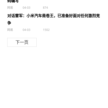
码编写
网易
04-03
874
对话雷军：小米汽车是卷王，已准备好面对任何激烈竞
争
网易
04-03
1502
下一页