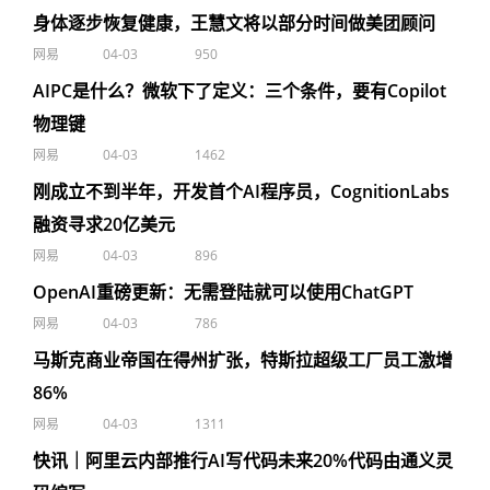
身体逐步恢复健康，王慧文将以部分时间做美团顾问
网易
04-03
950
AIPC是什么？微软下了定义：三个条件，要有Copilot
物理键
网易
04-03
1462
刚成立不到半年，开发首个AI程序员，CognitionLabs
融资寻求20亿美元
网易
04-03
896
OpenAI重磅更新：无需登陆就可以使用ChatGPT
网易
04-03
786
马斯克商业帝国在得州扩张，特斯拉超级工厂员工激增
86%
网易
04-03
1311
快讯｜阿里云内部推行AI写代码未来20%代码由通义灵