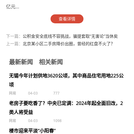
亿元...
查看详情
下一篇：
公积金安全底线不容挑战，骗提套取“无害论”当休矣
上一篇：
北京某小区二手房降价出圈，曾经的红盘不火了？
最新新闻
相关新闻
无锡今年计划供地3620公顷，其中商品住宅用地225公
顷
网易
04-03
777
老房子要吃香了？中央已定调：2024年起全面旧改，2
类人将受益
网易
04-03
1098
楼市迎来平淡“小阳春”