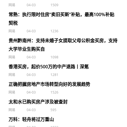
网易
04-03
1509
常熟：执行限时住房“卖旧买新”补贴，最高100%补贴
契税
网易
04-03
1236
贵州黔南州：支持未婚子女提取父母公积金买房，支持
大学毕业生购买自
网易
04-03
1098
香港买房，起价500万的中产退路丨深氪
网易
04-03
1281
正确把握房地产市场转型向好的发展趋势
网易
04-03
1526
太和水已购买房产涉及被查封
网易
04-03
595
万科：轻舟将过万重山