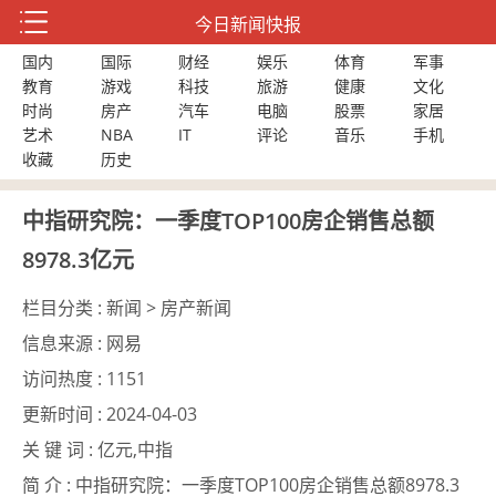
今日新闻快报
国内
国际
财经
娱乐
体育
军事
教育
游戏
科技
旅游
健康
文化
时尚
房产
汽车
电脑
股票
家居
艺术
NBA
IT
评论
音乐
手机
收藏
历史
中指研究院：一季度TOP100房企销售总额
8978.3亿元
栏目分类 :
新闻 > 房产新闻
信息来源 :
网易
访问热度 :
1151
更新时间 :
2024-04-03
关 键 词 :
亿元,中指
简 介 :
中指研究院：一季度TOP100房企销售总额8978.3