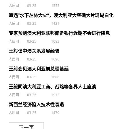
人民网
03-25
1555
遭遇“水下丛林大火”，澳大利亚大堡礁大片珊瑚白化
人民网
03-25
1421
专家预测澳大利亚联邦储备银行近期不会进行降息
人民网
03-25
1083
王毅谈中澳关系发展经验
人民网
03-25
1696
王毅会见澳大利亚前总理基廷
人民网
03-25
1686
王毅同澳大利亚工商、战略等各界人士座谈
人民网
03-25
1912
新西兰经济陷入技术性衰退
人民网
03-25
1479
下一页