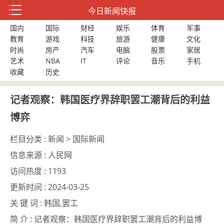
今日新闻快报
国内
国际
财经
娱乐
体育
军事
教育
游戏
科技
旅游
健康
文化
时尚
房产
汽车
电脑
股票
家居
艺术
NBA
IT
评论
音乐
手机
收藏
历史
记者观察：韩国医疗界辞职罢工潮背后的利益
博弈
栏目分类 :
新闻 > 国际新闻
信息来源 :
人民网
访问热度 :
1193
更新时间 :
2024-03-25
关 键 词 :
韩国,罢工
简 介 :
记者观察：韩国医疗界辞职罢工潮背后的利益博