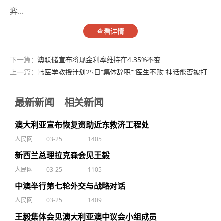
弈...
查看详情
下一篇：
澳联储宣布将现金利率维持在4.35%不变
上一篇：
韩医学教授计划25日“集体辞职”“医生不败”神话能否被打
破备受关注
最新新闻
相关新闻
澳大利亚宣布恢复资助近东救济工程处
人民网
03-25
1405
新西兰总理拉克森会见王毅
人民网
03-25
1105
中澳举行第七轮外交与战略对话
人民网
03-25
1409
王毅集体会见澳大利亚澳中议会小组成员