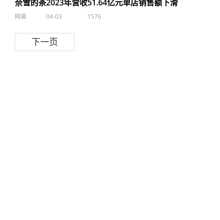
奈雪的茶2023年营收51.64亿元单店销售额下滑
网易
04-03
1576
下一页