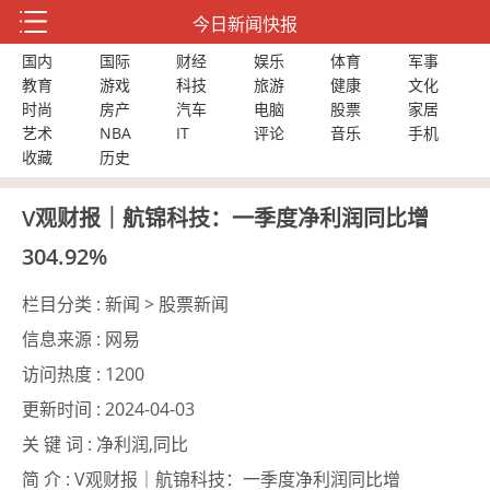
今日新闻快报
国内
国际
财经
娱乐
体育
军事
教育
游戏
科技
旅游
健康
文化
时尚
房产
汽车
电脑
股票
家居
艺术
NBA
IT
评论
音乐
手机
收藏
历史
V观财报｜航锦科技：一季度净利润同比增
304.92%
栏目分类 :
新闻 > 股票新闻
信息来源 :
网易
访问热度 :
1200
更新时间 :
2024-04-03
关 键 词 :
净利润,同比
简 介 :
V观财报｜航锦科技：一季度净利润同比增