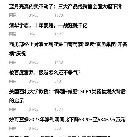
蓝月亮真的卖不动了：三大产品线销售全面大幅下滑
网易
04-03
1673
清华学霸，十年豪赌，一战狂赚千亿
网易
04-03
1421
商务部终止对澳大利亚进口葡萄酒“双反”富邑集团“开香
槟”庆祝
网易
04-03
1440
被百度富养，极越怎么还不争气？
网易
04-03
843
美国西北大学教授：“降糖+减肥”GLP1类药物爆火背后
的启示
网易
04-03
1674
妙可蓝多2023年净利润同比下降53.9%至6343.95万元
网易
04-03
863