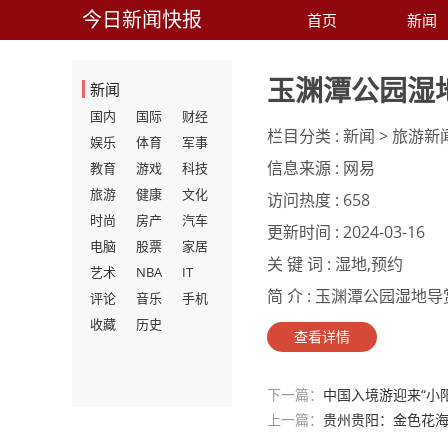
今日新闻快报
首页
新闻
玉渊潭公园湿
新闻
国内
国际
财经
栏目分类 :
新闻 > 旅游新
娱乐
体育
军事
信息来源 :
网易
教育
游戏
科技
旅游
健康
文化
访问热度 :
658
时尚
房产
汽车
更新时间 :
2024-03-16
电脑
股票
家居
关 键 词 :
湿地,预约
艺术
NBA
IT
简 介 :
玉渊潭公园湿地导赏
评论
音乐
手机
收藏
历史
查看详情
下一篇：
中国入境游迎来“小阳
上一篇：
贵州贵阳：金色花