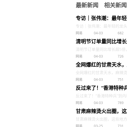
最新新闻
相关新闻
专访｜张伟潮：最年轻
专访｜张伟潮：最年轻的龙头专职
网易
04-03
682
清明节订单量同比增长
清明节订单量同比增长超5倍，“王
网易
04-03
726
全网爆红的甘肃天水，
全网爆红的甘肃天水，麻辣烫只能
网易
04-03
751
反过来了！“香港特种
反过来了！“香港特种兵”到内地
网易
04-03
789
甘肃麻辣烫火出圈，这
甘肃麻辣烫火出圈，这些地方申请
网易
03-25
731