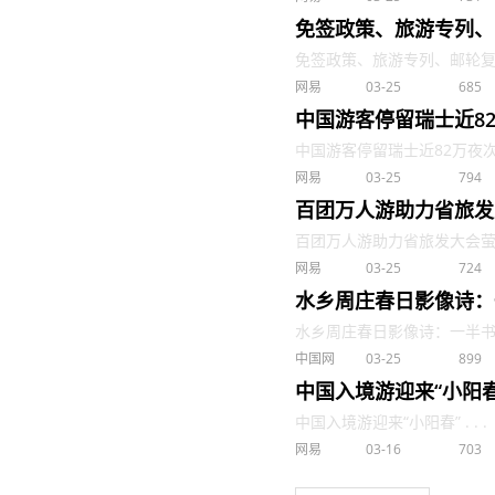
免签政策、旅游专列、
免签政策、旅游专列、邮轮复航，
网易
03-25
685
中国游客停留瑞士近8
中国游客停留瑞士近82万夜次今
网易
03-25
794
百团万人游助力省旅发
百团万人游助力省旅发大会萤火虫
网易
03-25
724
水乡周庄春日影像诗：
水乡周庄春日影像诗：一半书香，
中国网
03-25
899
中国入境游迎来“小阳春
中国入境游迎来“小阳春” . . .
网易
03-16
703