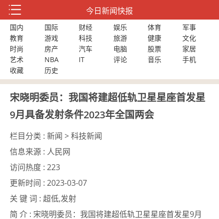
今日新闻快报
国内
国际
财经
娱乐
体育
军事
教育
游戏
科技
旅游
健康
文化
时尚
房产
汽车
电脑
股票
家居
艺术
NBA
IT
评论
音乐
手机
收藏
历史
宋晓明委员：我国将建超低轨卫星星座首发星
9月具备发射条件2023年全国两会
栏目分类 :
新闻 > 科技新闻
信息来源 :
人民网
访问热度 :
223
更新时间 :
2023-03-07
关 键 词 :
超低,发射
简 介 :
宋晓明委员：我国将建超低轨卫星星座首发星9月