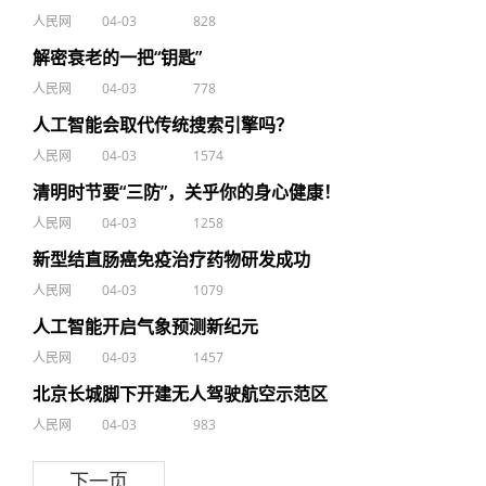
人民网
04-03
828
解密衰老的一把“钥匙”
人民网
04-03
778
人工智能会取代传统搜索引擎吗？
人民网
04-03
1574
清明时节要“三防”，关乎你的身心健康！
人民网
04-03
1258
新型结直肠癌免疫治疗药物研发成功
人民网
04-03
1079
人工智能开启气象预测新纪元
人民网
04-03
1457
北京长城脚下开建无人驾驶航空示范区
人民网
04-03
983
下一页