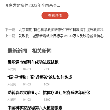
具备发射条件2023年全国两会...
查看详情
下一篇：
北京首期“特色科学教师研修班”开班科教携手提升教师科
学素养
上一篇：
发改委：城镇新增就业目标净增100万人反映稳就业信心
最新新闻
相关新闻
氢能源市域列车成功达速试跑
人民网
04-03
923
“碳”寻博鳌！看“近零碳”论坛如何炼成
人民网
04-03
1054
逆转衰老实验显示：抗体疗法让免疫系统年轻化
人民网
04-03
1307
中国科学家探秘第六大植物激素