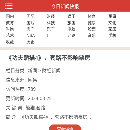
今日新闻快报
国内
国际
财经
娱乐
体育
军事
教育
游戏
科技
旅游
健康
文化
时尚
房产
汽车
电脑
股票
家居
艺术
NBA
IT
评论
音乐
手机
收藏
历史
《功夫熊猫4》，套路不影响票房
栏目分类 :
新闻 > 财经新闻
信息来源 :
网易
访问热度 :
789
更新时间 :
2024-03-25
关 键 词 :
熊猫,套路
简 介 :
《功夫熊猫4》，套路不影响票房...
查看详情