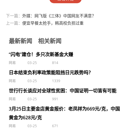
下一篇：
外媒：网飞版《三体》中国网友不满意？
上一篇：
便宜早餐太抢手，韩高校负担过重
最新新闻
相关新闻
“闪电”建仓！多只次新基金大赚
网易
03-25
814
日本结束负利率政策能阻挡日元跌势吗？
网易
03-25
1339
世行行长谈应对全球性贫困：中国证明一切皆有可能
网易
03-25
991
3月25日主要金店黄金报价：老凤祥为669元/克，中国
黄金为628元/克
网易
03-25
671