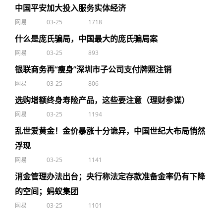
中国平安加大投入服务实体经济
网易
03-25
1718
什么是庞氏骗局，中国最大的庞氏骗局案
网易
03-25
893
银联商务再“瘦身”深圳市子公司支付牌照注销
网易
03-25
806
选购增额终身寿险产品，这些要注意（理财参谋）
网易
03-25
1194
乱世爱黄金！金价暴涨十分诡异，中国世纪大布局悄然
浮现
网易
03-25
1141
消金管理办法出台；央行称法定存款准备金率仍有下降
的空间；蚂蚁集团
网易
03-25
1101